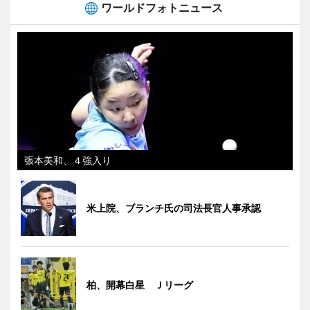
ワールドフォトニュース
張本美和、４強入り
米上院、ブランチ氏の司法長官人事承認
柏、開幕白星 Ｊリーグ