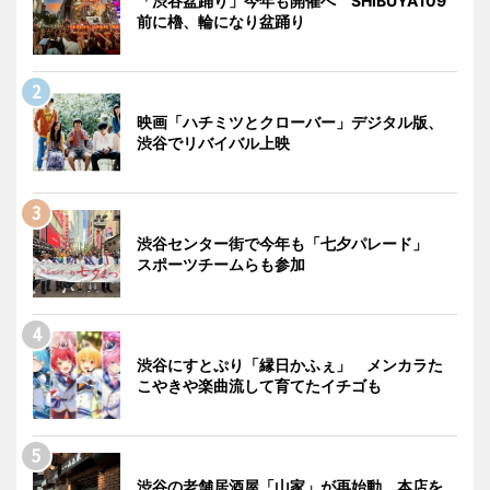
「渋谷盆踊り」今年も開催へ SHIBUYA109
前に櫓、輪になり盆踊り
映画「ハチミツとクローバー」デジタル版、
渋谷でリバイバル上映
渋谷センター街で今年も「七夕パレード」
スポーツチームらも参加
渋谷にすとぷり「縁日かふぇ」 メンカラた
こやきや楽曲流して育てたイチゴも
渋谷の老舗居酒屋「山家」が再始動 本店を