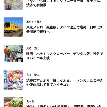
「なんでも服にする」クリエーター塩川夏子さん、
渋谷で初個展
暮らす・働く
東京メトロ「銀座線」ダイヤ改正で増発 日中は3
分間隔で運行へ
見る・遊ぶ
映画「ハチミツとクローバー」デジタル版、渋谷で
リバイバル上映
見る・遊ぶ
渋谷にすとぷり「縁日かふぇ」 メンカラたこやき
や楽曲流して育てたイチゴも
食べる
渋谷に「博多もつ鍋 前田屋」 福岡発、新宿に続