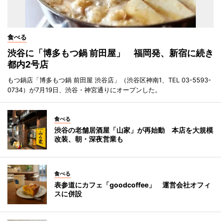
食べる
渋谷に「博多もつ鍋 前田屋」 福岡発、新宿に続き
都内2号店
もつ鍋店「博多もつ鍋 前田屋 渋谷店」（渋谷区神南1、TEL 03-5593-
0734）が7月19日、渋谷・神宮通りにオープンした。
食べる
渋谷の老舗居酒屋「山家」が再始動 本店を大規模
改装、朝・深夜営業も
食べる
表参道にカフェ「goodcoffee」 運営会社オフィ
スに併設