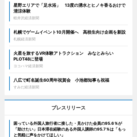
星野エリアで「足水浴」 13度の湧水とヒノキ香るおけで
清涼体験
軽井沢経済新聞
札幌でゲームイベント10月開催へ 高校生向け企画を新設
札幌経済新聞
火星を旅するVR体験アトラクション みなとみらい
PLOT48に登場
ヨコハマ経済新聞
八広で町名誕生60周年祝賀会 小池都知事も祝福
すみだ経済新聞
プレスリリース
困っている外国人旅行者に接した・見かけた会員の95.6％が
「助けたい」日本滞在経験のある外国人講師の95.7％は「もっ
と気軽に声をかけてほしい」