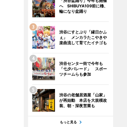
「渋谷盆踊り」今年も開催
へ SHIBUYA109前に櫓、
輪になり盆踊り
渋谷にすとぷり「縁日かふ
ぇ」 メンカラたこやきや
楽曲流して育てたイチゴも
渋谷センター街で今年も
「七夕パレード」 スポー
ツチームらも参加
渋谷の老舗居酒屋「山家」
が再始動 本店を大規模改
装、朝・深夜営業も
もっと見る