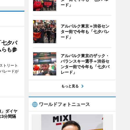
ード」
アルバルク東京＝渋谷セン
ター街で今年も「七夕パレ
ード」
「七夕パ
ムらも参
アルバルク東京のザック・
バランスキー選手＝渋谷セ
ストリート
ンター街で今年も「七夕パ
でパレードが
レード」
もっと見る
ワールドフォトニュース
線」ダイヤ
は3分間隔