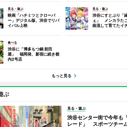
見る・遊ぶ
見る・遊ぶ
映画「ハチミツとクローバ
渋谷にすとぷり「
ー」デジタル版、渋谷でリバ
ぇ」 メンカラた
イバル上映
曲流して育てたイ
食べる
渋谷に「博多もつ鍋 前田
屋」 福岡発、新宿に続き都
内2号店
もっと見る
遊ぶ
見る・遊ぶ
渋谷センター街で今年も
レード」 スポーツチー