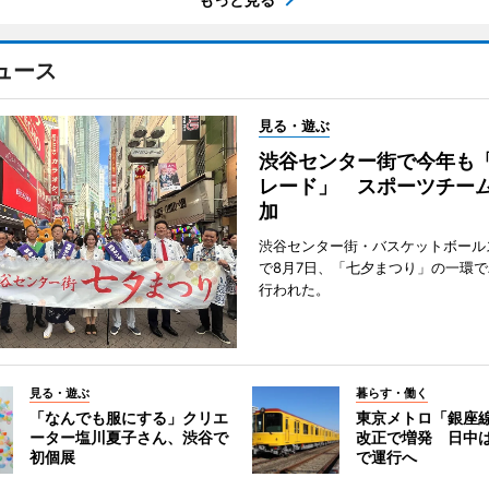
ュース
見る・遊ぶ
渋谷センター街で今年も
レード」 スポーツチー
加
渋谷センター街・バスケットボール
で8月7日、「七夕まつり」の一環
行われた。
見る・遊ぶ
暮らす・働く
「なんでも服にする」クリエ
東京メトロ「銀座
ーター塩川夏子さん、渋谷で
改正で増発 日中
初個展
で運行へ