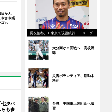
縁日かふ
こやきや楽
チゴも
長友佑都、Ｆ東京で現役続行 Ｊリーグ
大分商が２回戦へ 高校野
球
災害ボランティア、活動本
格化
「七夕パ
台湾、中国軍上陸阻止へ演
習
ムらも参