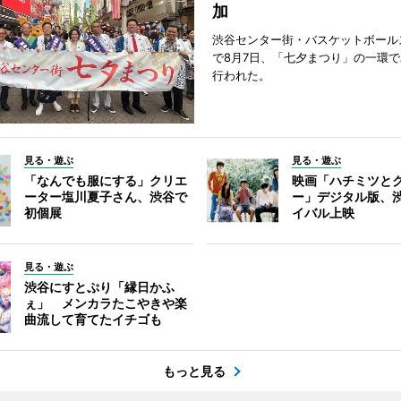
加
渋谷センター街・バスケットボール
で8月7日、「七夕まつり」の一環
行われた。
見る・遊ぶ
見る・遊ぶ
「なんでも服にする」クリエ
映画「ハチミツと
ーター塩川夏子さん、渋谷で
ー」デジタル版、
初個展
イバル上映
見る・遊ぶ
渋谷にすとぷり「縁日かふ
ぇ」 メンカラたこやきや楽
曲流して育てたイチゴも
もっと見る