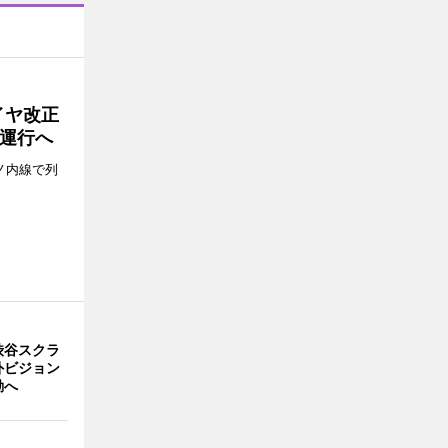
イヤ改正
運行へ
ノ内線で列
渋谷スクラ
外ビジョン
動へ