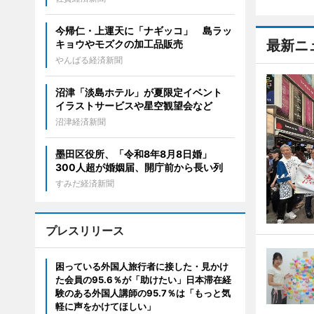
今帰仁・上運天に「ナギッコ」 島ラッ
最新ニ
キョウやモズクの加工品販売
やんばる経済新聞
沼津「淡島ホテル」が夏限定イベント
イラストサービスや星空観望会など
沼津経済新聞
墨田区役所、「令和8年8月8日婚」
300人超が婚姻届、開庁前から長い列
すみだ経済新聞
プレスリリース
困っている外国人旅行者に接した・見かけ
た会員の95.6％が「助けたい」日本滞在経
験のある外国人講師の95.7％は「もっと気
軽に声をかけてほしい」