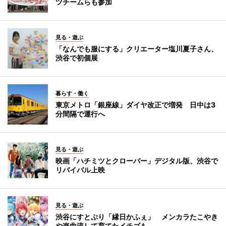
ツチームらも参加
見る・遊ぶ
「なんでも服にする」クリエーター塩川夏子さん、
渋谷で初個展
暮らす・働く
東京メトロ「銀座線」ダイヤ改正で増発 日中は3
分間隔で運行へ
見る・遊ぶ
映画「ハチミツとクローバー」デジタル版、渋谷で
リバイバル上映
見る・遊ぶ
渋谷にすとぷり「縁日かふぇ」 メンカラたこやき
や楽曲流して育てたイチゴも