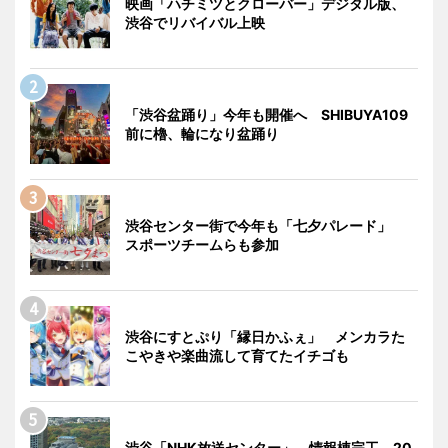
映画「ハチミツとクローバー」デジタル版、
渋谷でリバイバル上映
「渋谷盆踊り」今年も開催へ SHIBUYA109
前に櫓、輪になり盆踊り
渋谷センター街で今年も「七夕パレード」
スポーツチームらも参加
渋谷にすとぷり「縁日かふぇ」 メンカラた
こやきや楽曲流して育てたイチゴも
渋谷「NHK放送センター」、情報棟完工 20