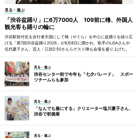
見る・遊ぶ
「渋谷盆踊り」に6万7000人 109前に櫓、外国人
観光客も踊りの輪に
渋谷駅前付近を歩行者天国にして櫓（やぐら）を中心に盆踊りを繰り広
げる「第7回渋谷盆踊り2026」が8月8日に開かれ、歌手のLiSAさんや
伍代夏子さん、芸人・江頭2:50さんらゲスト陣も会場を盛り上げた。
見る・遊ぶ
渋谷センター街で今年も「七夕パレード」 スポー
ツチームらも参加
見る・遊ぶ
「なんでも服にする」クリエーター塩川夏子さん、
渋谷で初個展
見る・遊ぶ