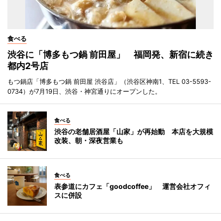
食べる
渋谷に「博多もつ鍋 前田屋」 福岡発、新宿に続き
都内2号店
もつ鍋店「博多もつ鍋 前田屋 渋谷店」（渋谷区神南1、TEL 03-5593-
0734）が7月19日、渋谷・神宮通りにオープンした。
食べる
渋谷の老舗居酒屋「山家」が再始動 本店を大規模
改装、朝・深夜営業も
食べる
表参道にカフェ「goodcoffee」 運営会社オフィ
スに併設