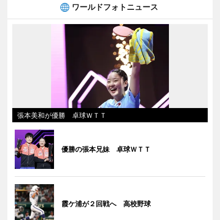
ワールドフォトニュース
張本美和が優勝 卓球ＷＴＴ
優勝の張本兄妹 卓球ＷＴＴ
霞ケ浦が２回戦へ 高校野球