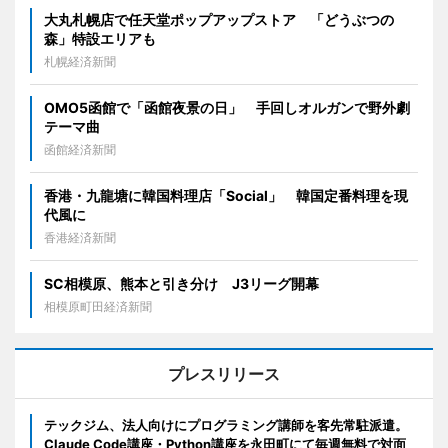
大丸札幌店で任天堂ポップアップストア 「どうぶつの
森」特設エリアも
札幌経済新聞
OMO5函館で「函館夜景の日」 手回しオルガンで野外劇
テーマ曲
函館経済新聞
香港・九龍塘に韓国料理店「Social」 韓国定番料理を現
代風に
香港経済新聞
SC相模原、熊本と引き分け J3リーグ開幕
相模原町田経済新聞
プレスリリース
テックジム、法人向けにプログラミング講師を客先常駐派遣。
Claude Code講座・Python講座を永田町にて毎週無料で対面