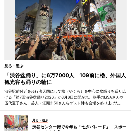
見る・遊ぶ
「渋谷盆踊り」に6万7000人 109前に櫓、外国人
観光客も踊りの輪に
渋谷駅前付近を歩行者天国にして櫓（やぐら）を中心に盆踊りを繰り広
げる「第7回渋谷盆踊り2026」が8月8日に開かれ、歌手のLiSAさんや
伍代夏子さん、芸人・江頭2:50さんらゲスト陣も会場を盛り上げた。
見る・遊ぶ
渋谷センター街で今年も「七夕パレード」 スポー