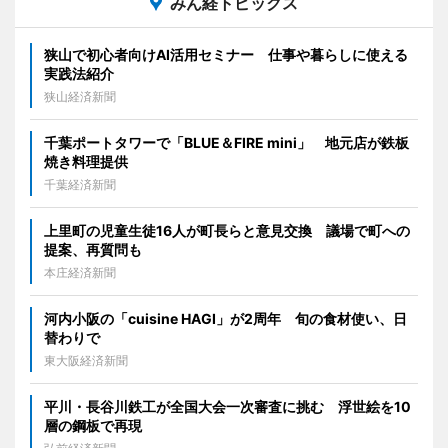
みん経トピックス
狭山で初心者向けAI活用セミナー 仕事や暮らしに使える
実践法紹介
狭山経済新聞
千葉ポートタワーで「BLUE＆FIRE mini」 地元店が鉄板
焼き料理提供
千葉経済新聞
上里町の児童生徒16人が町長らと意見交換 議場で町への
提案、再質問も
本庄経済新聞
河内小阪の「cuisine HAGI」が2周年 旬の食材使い、日
替わりで
東大阪経済新聞
平川・長谷川鉄工が全国大会一次審査に挑む 浮世絵を10
層の鋼板で再現