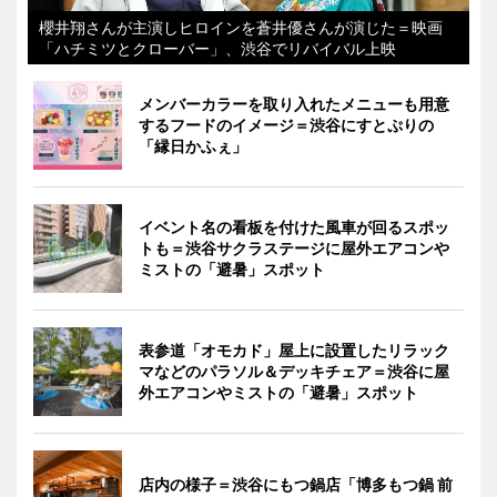
櫻井翔さんが主演しヒロインを蒼井優さんが演じた＝映画
「ハチミツとクローバー」、渋谷でリバイバル上映
メンバーカラーを取り入れたメニューも用意
するフードのイメージ＝渋谷にすとぷりの
「縁日かふぇ」
イベント名の看板を付けた風車が回るスポッ
トも＝渋谷サクラステージに屋外エアコンや
ミストの「避暑」スポット
表参道「オモカド」屋上に設置したリラック
マなどのパラソル＆デッキチェア＝渋谷に屋
外エアコンやミストの「避暑」スポット
店内の様子＝渋谷にもつ鍋店「博多もつ鍋 前