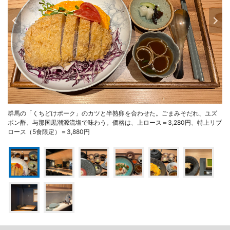
群馬の「くちどけポーク」のカツと半熟卵を合わせた。ごまみそだれ、ユズ
ポン酢、与那国黒潮源流塩で味わう。価格は、上ロース＝3,280円、特上リブ
ロース（5食限定）＝3,880円