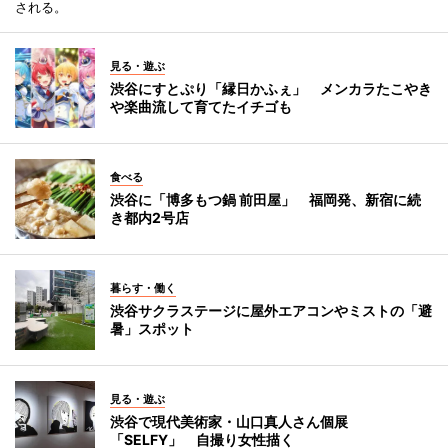
される。
見る・遊ぶ
渋谷にすとぷり「縁日かふぇ」 メンカラたこやき
や楽曲流して育てたイチゴも
食べる
渋谷に「博多もつ鍋 前田屋」 福岡発、新宿に続
き都内2号店
暮らす・働く
渋谷サクラステージに屋外エアコンやミストの「避
暑」スポット
見る・遊ぶ
渋谷で現代美術家・山口真人さん個展
「SELFY」 自撮り女性描く