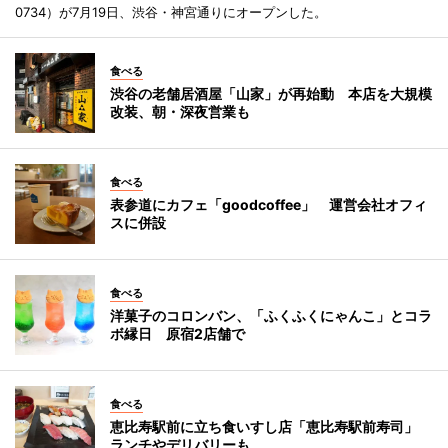
0734）が7月19日、渋谷・神宮通りにオープンした。
食べる
渋谷の老舗居酒屋「山家」が再始動 本店を大規模
改装、朝・深夜営業も
食べる
表参道にカフェ「goodcoffee」 運営会社オフィ
スに併設
食べる
洋菓子のコロンバン、「ふくふくにゃんこ」とコラ
ボ縁日 原宿2店舗で
食べる
恵比寿駅前に立ち食いすし店「恵比寿駅前寿司」
ランチやデリバリーも