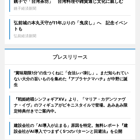
銚子で「台湾茶坊」 台湾料理や雑貨通じ文化に親しむ
銚子経済新聞
弘前城の本丸天守が11年ぶりの「曳戻し」へ 記念イベン
トも
弘前経済新聞
プレスリリース
“賞味期限1分”の生つくねに「合法レバ刺し」。まだ知られてい
ない大分の旨いものを集めた『アブラヤクマハチ』が中野に誕
生
『戦姫絶唱シンフォギアXV』より、「マリア・カデンツァヴ
ナ・イヴ」のフィギュアがビキニスタイルで登場。あみあみ限
定特典付きでご案内中。
建設会社の「AI導入が止まる」原因を特定。無料レポート『建
設会社がAI導入でつまずく5つのパターンと回避法』を公開