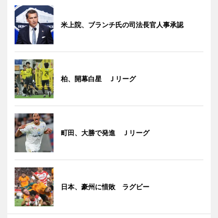
米上院、ブランチ氏の司法長官人事承認
柏、開幕白星 Ｊリーグ
町田、大勝で発進 Ｊリーグ
日本、豪州に惜敗 ラグビー