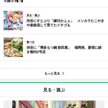
見る・遊ぶ
渋谷にすとぷり「縁日かふぇ」 メンカラたこやき
や楽曲流して育てたイチゴも
食べる
渋谷に「博多もつ鍋 前田屋」 福岡発、新宿に続
き都内2号店
もっと見る
見る・遊ぶ