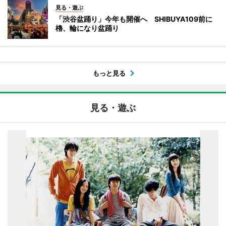
見る・遊ぶ
「渋谷盆踊り」今年も開催へ SHIBUYA109前に
櫓、輪になり盆踊り
もっと見る
見る・遊ぶ