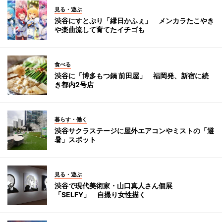
見る・遊ぶ
渋谷にすとぷり「縁日かふぇ」 メンカラたこやき
や楽曲流して育てたイチゴも
食べる
渋谷に「博多もつ鍋 前田屋」 福岡発、新宿に続
き都内2号店
暮らす・働く
渋谷サクラステージに屋外エアコンやミストの「避
暑」スポット
見る・遊ぶ
渋谷で現代美術家・山口真人さん個展
「SELFY」 自撮り女性描く