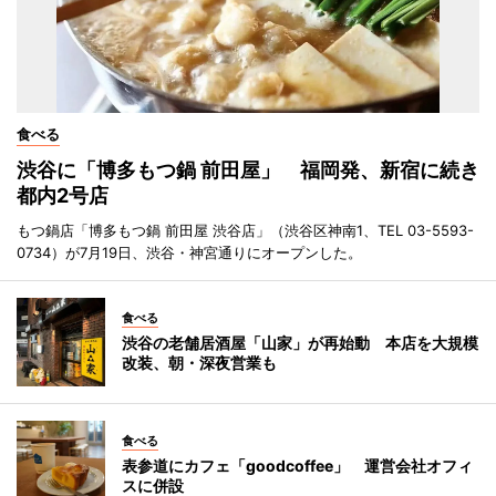
食べる
渋谷に「博多もつ鍋 前田屋」 福岡発、新宿に続き
都内2号店
もつ鍋店「博多もつ鍋 前田屋 渋谷店」（渋谷区神南1、TEL 03-5593-
0734）が7月19日、渋谷・神宮通りにオープンした。
食べる
渋谷の老舗居酒屋「山家」が再始動 本店を大規模
改装、朝・深夜営業も
食べる
表参道にカフェ「goodcoffee」 運営会社オフィ
スに併設