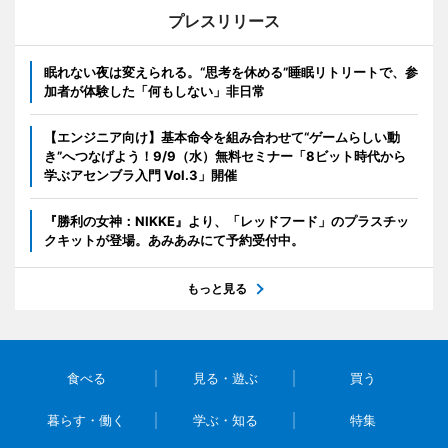
プレスリリース
眠れない夜は変えられる。“思考を休める”睡眠リトリートで、参
加者が体験した「何もしない」非日常
【エンジニア向け】基本命令を組み合わせて“ゲームらしい動
き”へつなげよう！9/9（水）無料セミナー「8ビット時代から
学ぶアセンブラ入門 Vol.3」開催
『勝利の女神：NIKKE』より、「レッドフード」のプラスチッ
クキットが登場。あみあみにて予約受付中。
もっと見る
食べる
見る・遊ぶ
買う
暮らす・働く
学ぶ・知る
特集