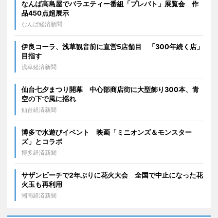
なんば高島屋でバラエティー番組「プレバト」展覧会 作
品450点超展示
なんば経済新聞
伊良コーラ、浅草観音前に直営5店舗目 「300年続く店」
目指す
浅草経済新聞
仙台七夕まつり開幕 中心部商店街に大型飾り300本、青
空の下で風に揺れ
仙台経済新聞
博多で水遊びイベント 映画「ミニオンズ＆モンスター
ズ」とコラボ
博多経済新聞
サザンビーチで2年ぶりに花火大会 全国で中止になった花
火玉も再利用
湘南経済新聞