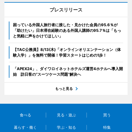
プレスリリース
困っている外国人旅行者に接した・見かけた会員の95.6％が
「助けたい」日本滞在経験のある外国人講師の95.7％は「もっ
と気軽に声をかけてほしい」
【TAC公務員】8/13(木)「オンラインオリエンテーション（体
験入学）」を無料で開催！学習スタートはじめの1歩！
「APEX24」、ダイワロイネットホテルズ運営4ホテルへ導入開
始 訪日客の“スーツケース問題”解決へ
もっと見る
食べる
見る・遊ぶ
買う
暮らす・働く
学ぶ・知る
特集