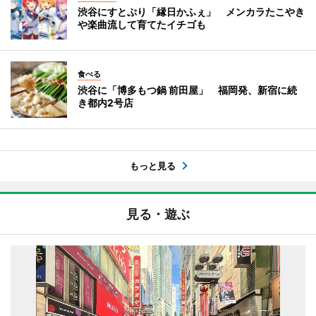
渋谷にすとぷり「縁日かふぇ」 メンカラたこやき
や楽曲流して育てたイチゴも
食べる
渋谷に「博多もつ鍋 前田屋」 福岡発、新宿に続
き都内2号店
もっと見る
見る・遊ぶ