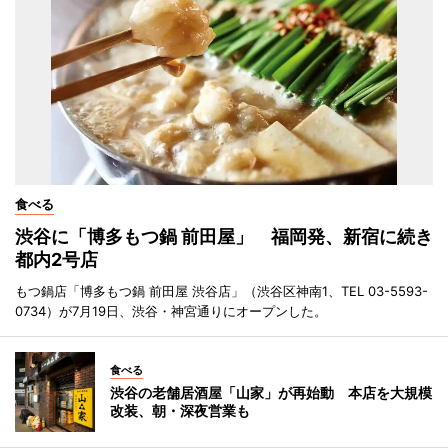
食べる
渋谷に「博多もつ鍋 前田屋」 福岡発、新宿に続き
都内2号店
もつ鍋店「博多もつ鍋 前田屋 渋谷店」（渋谷区神南1、TEL 03-5593-
0734）が7月19日、渋谷・神宮通りにオープンした。
食べる
渋谷の老舗居酒屋「山家」が再始動 本店を大規模
改装、朝・深夜営業も