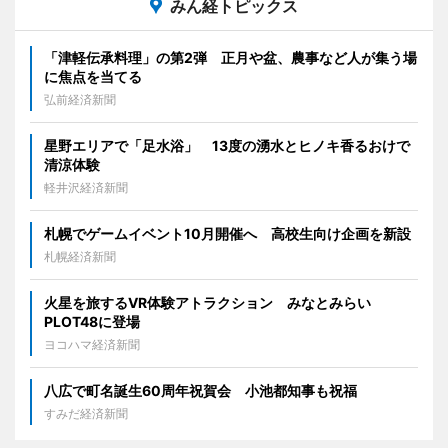
みん経トピックス
「津軽伝承料理」の第2弾 正月や盆、農事など人が集う場
に焦点を当てる
弘前経済新聞
星野エリアで「足水浴」 13度の湧水とヒノキ香るおけで
清涼体験
軽井沢経済新聞
札幌でゲームイベント10月開催へ 高校生向け企画を新設
札幌経済新聞
火星を旅するVR体験アトラクション みなとみらい
PLOT48に登場
ヨコハマ経済新聞
八広で町名誕生60周年祝賀会 小池都知事も祝福
すみだ経済新聞