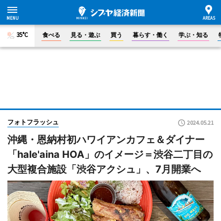
35°C
食べる
見る・遊ぶ
買う
暮らす・働く
学ぶ・知る
フォトフラッシュ
2024.05.21
沖縄・恩納村初ハワイアンカフェ＆ダイナー
「hale'aina HOA」のイメージ＝渋谷二丁目の
大型複合施設「渋谷アクシュ」、7月開業へ