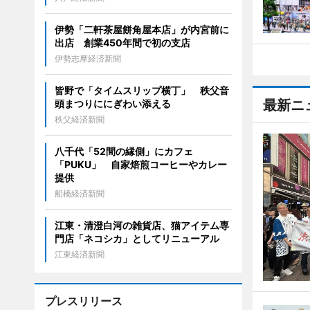
伊勢「二軒茶屋餅角屋本店」が内宮前に
出店 創業450年間で初の支店
伊勢志摩経済新聞
皆野で「タイムスリップ横丁」 秩父音
最新ニ
頭まつりににぎわい添える
秩父経済新聞
八千代「52間の縁側」にカフェ
「PUKU」 自家焙煎コーヒーやカレー
提供
船橋経済新聞
江東・清澄白河の雑貨店、猫アイテム専
門店「ネコシカ」としてリニューアル
江東経済新聞
プレスリリース