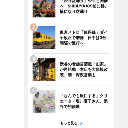
「渋谷盆踊り」今年も開催
へ SHIBUYA109前に櫓、
輪になり盆踊り
東京メトロ「銀座線」ダイ
ヤ改正で増発 日中は3分
間隔で運行へ
渋谷の老舗居酒屋「山家」
が再始動 本店を大規模改
装、朝・深夜営業も
「なんでも服にする」クリ
エーター塩川夏子さん、渋
谷で初個展
もっと見る