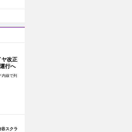
イヤ改正
運行へ
ノ内線で列
渋谷スクラ