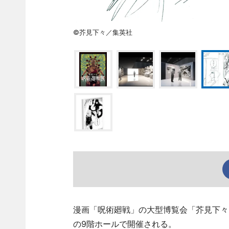
©芥見下々／集英社
漫画「呪術廻戦」の大型博覧会「芥見下々
の9階ホールで開催される。