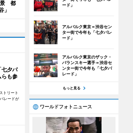
夜景 都
ード」
谷」
アルバルク東京＝渋谷セン
ター街で今年も「七夕パレ
ード」
アルバルク東京のザック・
バランスキー選手＝渋谷セ
ンター街で今年も「七夕パ
「七夕パ
レード」
ムらも参
もっと見る
ストリート
でパレードが
ワールドフォトニュース