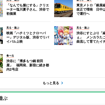
「なんでも服にする」クリエ
東京メトロ「銀座
ーター塩川夏子さん、渋谷で
改正で増発 日中
初個展
で運行へ
見る・遊ぶ
見る・遊ぶ
映画「ハチミツとクローバ
渋谷にすとぷり「
ー」デジタル版、渋谷でリバ
ぇ」 メンカラた
イバル上映
曲流して育てたイ
食べる
渋谷に「博多もつ鍋 前田
屋」 福岡発、新宿に続き都
内2号店
もっと見る
遊ぶ