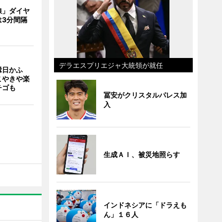
線」ダイヤ
は3分間隔
デラエスプリエジャ大統領が就任
縁日かふ
こやきや楽
チゴも
冨安がクリスタルパレス加
入
生成ＡＩ、被災地照らす
インドネシアに「ドラえも
ん」１６人