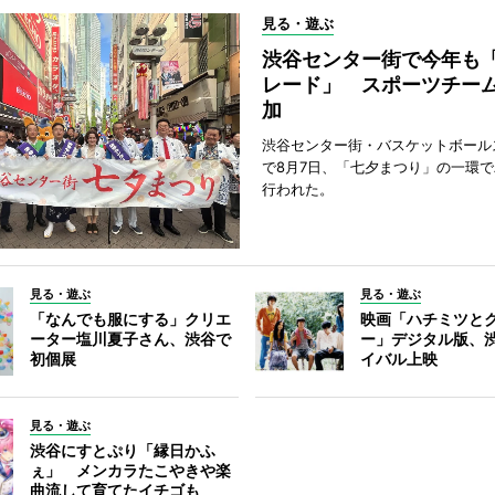
見る・遊ぶ
渋谷センター街で今年も
レード」 スポーツチー
加
渋谷センター街・バスケットボール
で8月7日、「七夕まつり」の一環
行われた。
見る・遊ぶ
見る・遊ぶ
「なんでも服にする」クリエ
映画「ハチミツと
ーター塩川夏子さん、渋谷で
ー」デジタル版、
初個展
イバル上映
見る・遊ぶ
渋谷にすとぷり「縁日かふ
ぇ」 メンカラたこやきや楽
曲流して育てたイチゴも