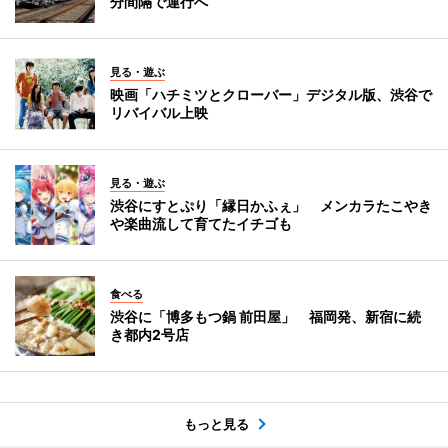
分間隔で運行へ
見る・遊ぶ
映画「ハチミツとクローバー」デジタル版、渋谷で
リバイバル上映
見る・遊ぶ
渋谷にすとぷり「縁日かふぇ」 メンカラたこやき
や楽曲流して育てたイチゴも
食べる
渋谷に「博多もつ鍋 前田屋」 福岡発、新宿に続
き都内2号店
もっと見る