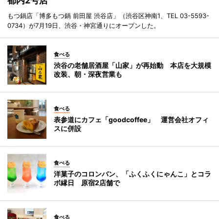
都内2号店
もつ鍋店「博多もつ鍋 前田屋 渋谷店」（渋谷区神南1、TEL 03-5593-
0734）が7月19日、渋谷・神宮通りにオープンした。
食べる
渋谷の老舗居酒屋「山家」が再始動 本店を大規模
改装、朝・深夜営業も
食べる
表参道にカフェ「goodcoffee」 運営会社オフィ
スに併設
食べる
洋菓子のコロンバン、「ふくふくにゃんこ」とコラ
ボ縁日 原宿2店舗で
食べる