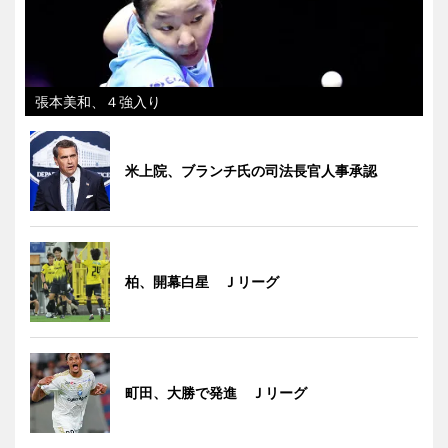
張本美和、４強入り
米上院、ブランチ氏の司法長官人事承認
柏、開幕白星 Ｊリーグ
町田、大勝で発進 Ｊリーグ