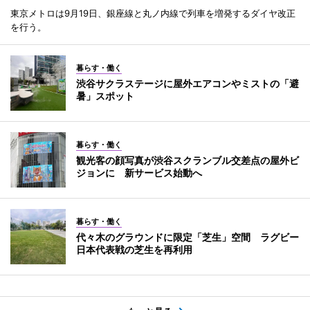
東京メトロは9月19日、銀座線と丸ノ内線で列車を増発するダイヤ改正
を行う。
暮らす・働く
渋谷サクラステージに屋外エアコンやミストの「避
暑」スポット
暮らす・働く
観光客の顔写真が渋谷スクランブル交差点の屋外ビ
ジョンに 新サービス始動へ
暮らす・働く
代々木のグラウンドに限定「芝生」空間 ラグビー
日本代表戦の芝生を再利用