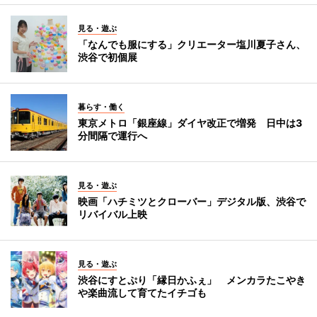
見る・遊ぶ
「なんでも服にする」クリエーター塩川夏子さん、
渋谷で初個展
暮らす・働く
東京メトロ「銀座線」ダイヤ改正で増発 日中は3
分間隔で運行へ
見る・遊ぶ
映画「ハチミツとクローバー」デジタル版、渋谷で
リバイバル上映
見る・遊ぶ
渋谷にすとぷり「縁日かふぇ」 メンカラたこやき
や楽曲流して育てたイチゴも