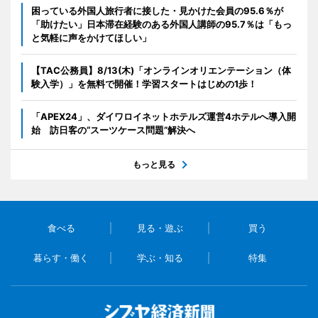
困っている外国人旅行者に接した・見かけた会員の95.6％が
「助けたい」日本滞在経験のある外国人講師の95.7％は「もっ
と気軽に声をかけてほしい」
【TAC公務員】8/13(木)「オンラインオリエンテーション（体
験入学）」を無料で開催！学習スタートはじめの1歩！
「APEX24」、ダイワロイネットホテルズ運営4ホテルへ導入開
始 訪日客の“スーツケース問題”解決へ
もっと見る
食べる
見る・遊ぶ
買う
暮らす・働く
学ぶ・知る
特集