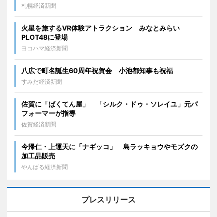
札幌経済新聞
火星を旅するVR体験アトラクション みなとみらい
PLOT48に登場
ヨコハマ経済新聞
八広で町名誕生60周年祝賀会 小池都知事も祝福
すみだ経済新聞
佐賀に「ばくてん屋」 「シルク・ドゥ・ソレイユ」元パ
フォーマーが指導
佐賀経済新聞
今帰仁・上運天に「ナギッコ」 島ラッキョウやモズクの
加工品販売
やんばる経済新聞
プレスリリース