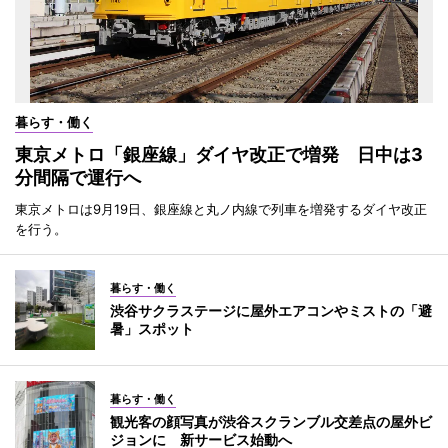
暮らす・働く
東京メトロ「銀座線」ダイヤ改正で増発 日中は3
分間隔で運行へ
東京メトロは9月19日、銀座線と丸ノ内線で列車を増発するダイヤ改正
を行う。
暮らす・働く
渋谷サクラステージに屋外エアコンやミストの「避
暑」スポット
暮らす・働く
観光客の顔写真が渋谷スクランブル交差点の屋外ビ
ジョンに 新サービス始動へ