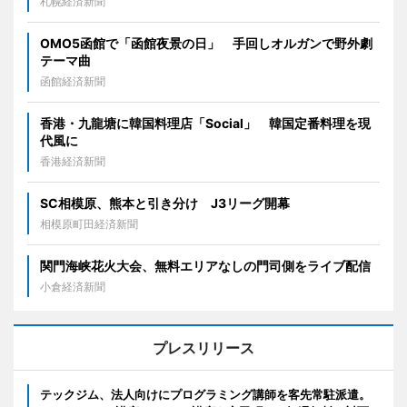
札幌経済新聞
OMO5函館で「函館夜景の日」 手回しオルガンで野外劇
テーマ曲
函館経済新聞
香港・九龍塘に韓国料理店「Social」 韓国定番料理を現
代風に
香港経済新聞
SC相模原、熊本と引き分け J3リーグ開幕
相模原町田経済新聞
関門海峡花火大会、無料エリアなしの門司側をライブ配信
小倉経済新聞
プレスリリース
テックジム、法人向けにプログラミング講師を客先常駐派遣。