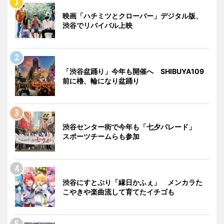
映画「ハチミツとクローバー」デジタル版、
渋谷でリバイバル上映
「渋谷盆踊り」今年も開催へ SHIBUYA109
前に櫓、輪になり盆踊り
渋谷センター街で今年も「七夕パレード」
スポーツチームらも参加
渋谷にすとぷり「縁日かふぇ」 メンカラた
こやきや楽曲流して育てたイチゴも