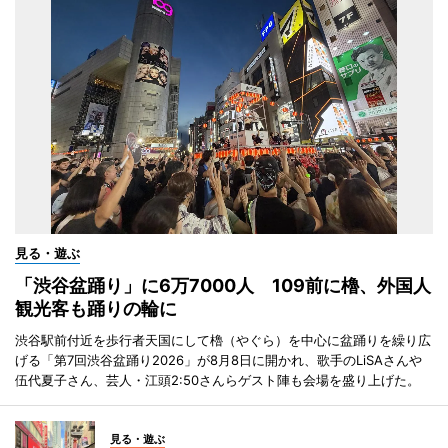
見る・遊ぶ
「渋谷盆踊り」に6万7000人 109前に櫓、外国人
観光客も踊りの輪に
渋谷駅前付近を歩行者天国にして櫓（やぐら）を中心に盆踊りを繰り広
げる「第7回渋谷盆踊り2026」が8月8日に開かれ、歌手のLiSAさんや
伍代夏子さん、芸人・江頭2:50さんらゲスト陣も会場を盛り上げた。
見る・遊ぶ