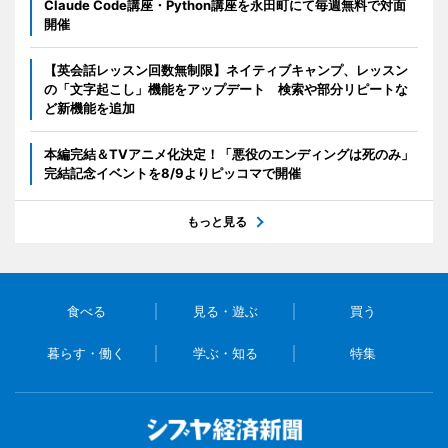
Claude Code講座・Python講座を永田町にて毎週無料で対面
開催
【英会話レッスン回数無制限】ネイティブキャンプ、レッスン
の「文字起こし」機能をアップデート 検索や部分リピートな
ど新機能を追加
本編完結＆TVアニメ化決定！「悪役のエンディングは死のみ」
完結記念イベントを8/9よりピッコマで開催
もっと見る
食べる
見る・遊ぶ
買う
暮らす・働く
学ぶ・知る
特集