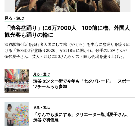
見る・遊ぶ
「渋谷盆踊り」に6万7000人 109前に櫓、外国人
観光客も踊りの輪に
渋谷駅前付近を歩行者天国にして櫓（やぐら）を中心に盆踊りを繰り広
げる「第7回渋谷盆踊り2026」が8月8日に開かれ、歌手のLiSAさんや
伍代夏子さん、芸人・江頭2:50さんらゲスト陣も会場を盛り上げた。
見る・遊ぶ
渋谷センター街で今年も「七夕パレード」 スポー
ツチームらも参加
見る・遊ぶ
「なんでも服にする」クリエーター塩川夏子さん、
渋谷で初個展