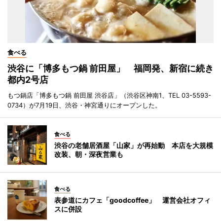
食べる
渋谷に「博多もつ鍋 前田屋」 福岡発、新宿に続き
都内2号店
もつ鍋店「博多もつ鍋 前田屋 渋谷店」（渋谷区神南1、TEL 03-5593-
0734）が7月19日、渋谷・神宮通りにオープンした。
食べる
渋谷の老舗居酒屋「山家」が再始動 本店を大規模
改装、朝・深夜営業も
食べる
表参道にカフェ「goodcoffee」 運営会社オフィ
スに併設