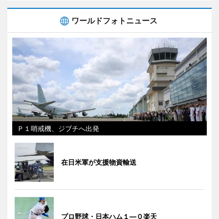
ワールドフォトニュース
Ｐ１哨戒機、ジブチへ出発
在日米軍が支援物資輸送
プロ野球・日本ハム１―０楽天