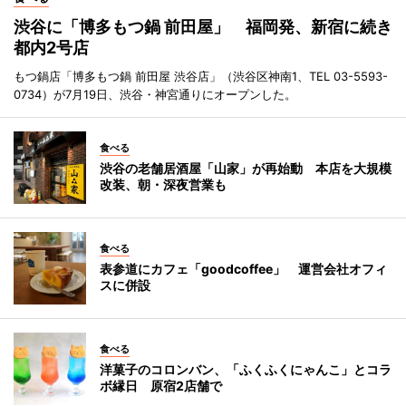
渋谷に「博多もつ鍋 前田屋」 福岡発、新宿に続き
都内2号店
もつ鍋店「博多もつ鍋 前田屋 渋谷店」（渋谷区神南1、TEL 03-5593-
0734）が7月19日、渋谷・神宮通りにオープンした。
食べる
渋谷の老舗居酒屋「山家」が再始動 本店を大規模
改装、朝・深夜営業も
食べる
表参道にカフェ「goodcoffee」 運営会社オフィ
スに併設
食べる
洋菓子のコロンバン、「ふくふくにゃんこ」とコラ
ボ縁日 原宿2店舗で