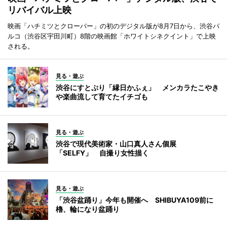
リバイバル上映
映画「ハチミツとクローバー」の初のデジタル版が8月7日から、渋谷パ
ルコ（渋谷区宇田川町）8階の映画館「ホワイトシネクイント」で上映
される。
見る・遊ぶ
渋谷にすとぷり「縁日かふぇ」 メンカラたこやき
や楽曲流して育てたイチゴも
見る・遊ぶ
渋谷で現代美術家・山口真人さん個展
「SELFY」 自撮り女性描く
見る・遊ぶ
「渋谷盆踊り」今年も開催へ SHIBUYA109前に
櫓、輪になり盆踊り