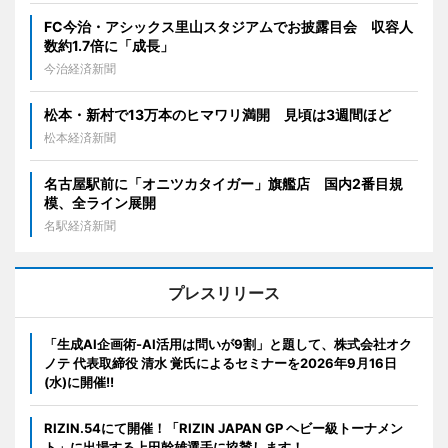
FC今治・アシックス里山スタジアムでお披露目会 収容人
数約1.7倍に「成長」
今治経済新聞
松本・新村で13万本のヒマワリ満開 見頃は3週間ほど
松本経済新聞
名古屋駅前に「オニツカタイガー」旗艦店 国内2番目規
模、全ライン展開
名駅経済新聞
プレスリリース
「生成AI企画術-AI活用は問いが9割」と題して、株式会社オク
ノテ 代表取締役 清水 覚氏によるセミナーを2026年9月16日
(水)に開催!!
RIZIN.54にて開催！「RIZIN JAPAN GP ヘビー級トーナメン
ト」に出場する上田幹雄選手に協賛します！