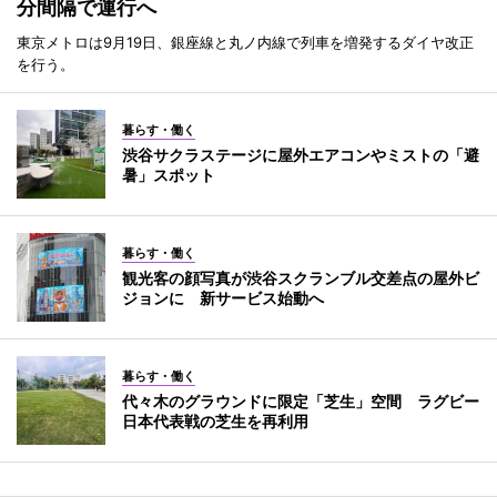
分間隔で運行へ
東京メトロは9月19日、銀座線と丸ノ内線で列車を増発するダイヤ改正
を行う。
暮らす・働く
渋谷サクラステージに屋外エアコンやミストの「避
暑」スポット
暮らす・働く
観光客の顔写真が渋谷スクランブル交差点の屋外ビ
ジョンに 新サービス始動へ
暮らす・働く
代々木のグラウンドに限定「芝生」空間 ラグビー
日本代表戦の芝生を再利用