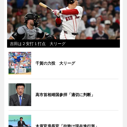
吉田は２安打１打点 大リーグ
千賀の力投 大リーグ
高市首相靖国参拝「適切に判断」
木原官房長官「拉致は現在進行形」