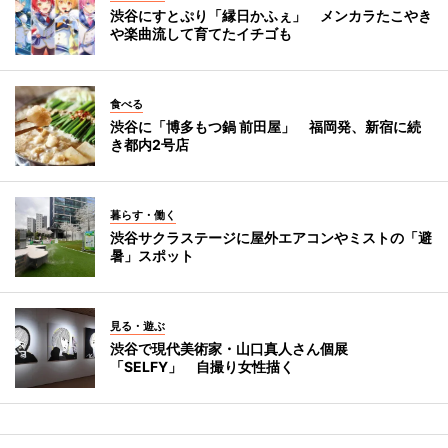
渋谷にすとぷり「縁日かふぇ」 メンカラたこやき
や楽曲流して育てたイチゴも
食べる
渋谷に「博多もつ鍋 前田屋」 福岡発、新宿に続
き都内2号店
暮らす・働く
渋谷サクラステージに屋外エアコンやミストの「避
暑」スポット
見る・遊ぶ
渋谷で現代美術家・山口真人さん個展
「SELFY」 自撮り女性描く