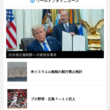
ワールドフォトニュース
出生地主義制限へ大統領令署名
米イスラエル船舶の航行禁止検討
プロ野球・広島７―１１巨人