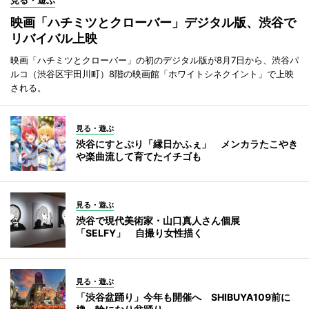
見る・遊ぶ
映画「ハチミツとクローバー」デジタル版、渋谷で
リバイバル上映
映画「ハチミツとクローバー」の初のデジタル版が8月7日から、渋谷パ
ルコ（渋谷区宇田川町）8階の映画館「ホワイトシネクイント」で上映
される。
見る・遊ぶ
渋谷にすとぷり「縁日かふぇ」 メンカラたこやき
や楽曲流して育てたイチゴも
見る・遊ぶ
渋谷で現代美術家・山口真人さん個展
「SELFY」 自撮り女性描く
見る・遊ぶ
「渋谷盆踊り」今年も開催へ SHIBUYA109前に