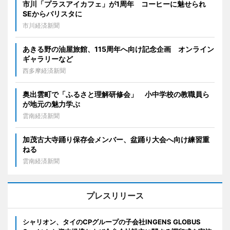
市川「プラスアイカフェ」が1周年 コーヒーに魅せられ
SEからバリスタに
市川経済新聞
あきる野の油屋旅館、115周年へ向け記念企画 オンライン
ギャラリーなど
西多摩経済新聞
奥出雲町で「ふるさと理解研修会」 小中学校の教職員ら
が地元の魅力学ぶ
雲南経済新聞
加茂古大寺踊り保存会メンバー、盆踊り大会へ向け練習重
ねる
雲南経済新聞
プレスリリース
シャリオン、タイのCPグループの子会社INGENS GLOBUS