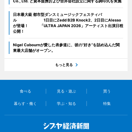
Co., Ltd. と資本提携および合弁会社設立に関する調印式を実施
日本最大級 都市型ダンスミュージックフェスティバ
ル 1日目にZedd B2B Knock2、2日目にAlesso
が登場！ 「ULTRA JAPAN 2026」アーティスト出演日程
公開！
Nigel Cabournが愛した表参道に、彼の“好き”を詰め込んだ関
東最大店舗がオープン。
もっと見る
食べる
見る・遊ぶ
買う
暮らす・働く
学ぶ・知る
特集