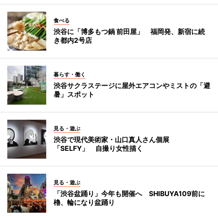
食べる
渋谷に「博多もつ鍋 前田屋」 福岡発、新宿に続
き都内2号店
暮らす・働く
渋谷サクラステージに屋外エアコンやミストの「避
暑」スポット
見る・遊ぶ
渋谷で現代美術家・山口真人さん個展
「SELFY」 自撮り女性描く
見る・遊ぶ
「渋谷盆踊り」今年も開催へ SHIBUYA109前に
櫓、輪になり盆踊り