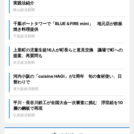
実践法紹介
狭山経済新聞
千葉ポートタワーで「BLUE＆FIRE mini」 地元店が鉄板
焼き料理提供
千葉経済新聞
上里町の児童生徒16人が町長らと意見交換 議場で町への
提案、再質問も
本庄経済新聞
河内小阪の「cuisine HAGI」が2周年 旬の食材使い、日
替わりで
東大阪経済新聞
平川・長谷川鉄工が全国大会一次審査に挑む 浮世絵を10
層の鋼板で再現
弘前経済新聞