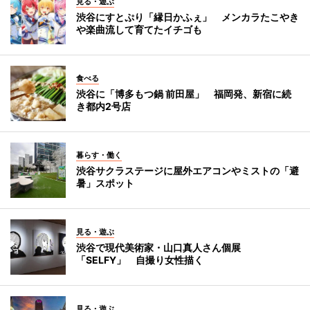
見る・遊ぶ
渋谷にすとぷり「縁日かふぇ」 メンカラたこやき
や楽曲流して育てたイチゴも
食べる
渋谷に「博多もつ鍋 前田屋」 福岡発、新宿に続
き都内2号店
暮らす・働く
渋谷サクラステージに屋外エアコンやミストの「避
暑」スポット
見る・遊ぶ
渋谷で現代美術家・山口真人さん個展
「SELFY」 自撮り女性描く
見る・遊ぶ