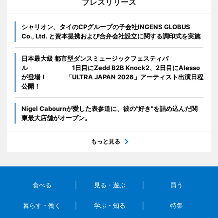
プレスリリース
シャリオン、タイのCPグループの子会社INGENS GLOBUS
Co., Ltd. と資本提携および合弁会社設立に関する調印式を実施
日本最大級 都市型ダンスミュージックフェスティバ
ル 1日目にZedd B2B Knock2、2日目にAlesso
が登場！ 「ULTRA JAPAN 2026」アーティスト出演日程
公開！
Nigel Cabournが愛した表参道に、彼の“好き”を詰め込んだ関
東最大店舗がオープン。
もっと見る
食べる
見る・遊ぶ
買う
暮らす・働く
学ぶ・知る
特集