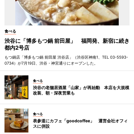
食べる
渋谷に「博多もつ鍋 前田屋」 福岡発、新宿に続き
都内2号店
もつ鍋店「博多もつ鍋 前田屋 渋谷店」（渋谷区神南1、TEL 03-5593-
0734）が7月19日、渋谷・神宮通りにオープンした。
食べる
渋谷の老舗居酒屋「山家」が再始動 本店を大規模
改装、朝・深夜営業も
食べる
表参道にカフェ「goodcoffee」 運営会社オフィ
スに併設