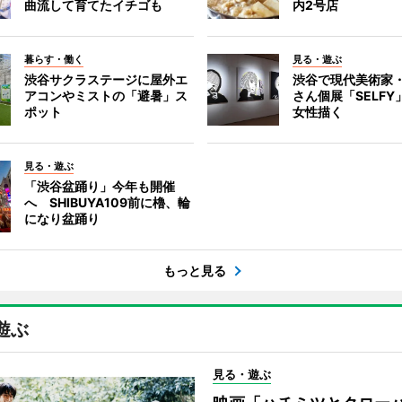
曲流して育てたイチゴも
内2号店
暮らす・働く
見る・遊ぶ
渋谷サクラステージに屋外エ
渋谷で現代美術家
アコンやミストの「避暑」ス
さん個展「SELF
ポット
女性描く
見る・遊ぶ
「渋谷盆踊り」今年も開催
へ SHIBUYA109前に櫓、輪
になり盆踊り
もっと見る
遊ぶ
見る・遊ぶ