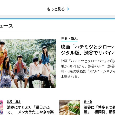
もっと見る
ュース
見る・遊ぶ
映画「ハチミツとクロー
ジタル版、渋谷でリバイ
映画「ハチミツとクローバー」の初
版が8月7日から、渋谷パルコ（渋
町）8階の映画館「ホワイトシネク
上映される。
見る・遊ぶ
食べる
渋谷にすとぷり「縁日かふ
渋谷に「博多もつ鍋
ぇ」 メンカラたこやきや楽
屋」 福岡発、新