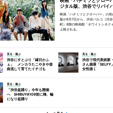
映画「ハチミツとクロー
ジタル版、渋谷でリバイ
映画「ハチミツとクローバー」の初
版が8月7日から、渋谷パルコ（渋
町）8階の映画館「ホワイトシネク
上映される。
見る・遊ぶ
見る・遊ぶ
渋谷にすとぷり「縁日かふ
渋谷で現代美術家
ぇ」 メンカラたこやきや楽
さん個展「SELF
曲流して育てたイチゴも
女性描く
見る・遊ぶ
「渋谷盆踊り」今年も開催
へ SHIBUYA109前に櫓、輪
になり盆踊り