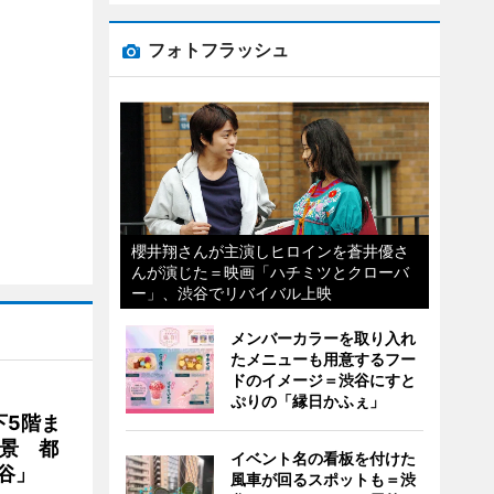
フォトフラッシュ
櫻井翔さんが主演しヒロインを蒼井優さ
んが演じた＝映画「ハチミツとクローバ
ー」、渋谷でリバイバル上映
メンバーカラーを取り入れ
たメニューも用意するフー
ドのイメージ＝渋谷にすと
ぷりの「縁日かふぇ」
下5階ま
夜景 都
イベント名の看板を付けた
谷」
風車が回るスポットも＝渋