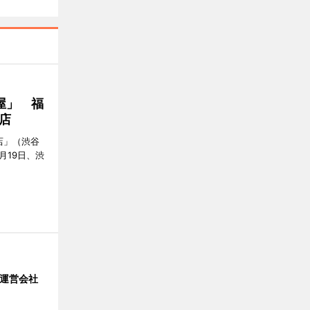
屋」 福
店
店」（渋谷
7月19日、渋
」 運営会社