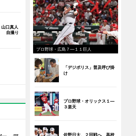
・山口真人
Y」 自撮り
プロ野球・広島７―１１巨人
「デジポリス」普及呼び掛
け
プロ野球・オリックス１―
３楽天
佐野日大、２回戦へ 高校