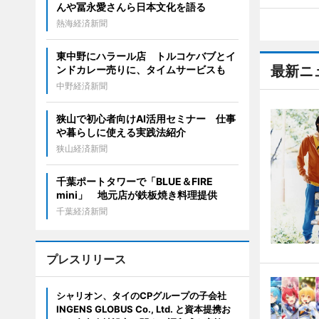
んや冨永愛さんら日本文化を語る
熱海経済新聞
東中野にハラール店 トルコケバブとイ
最新ニ
ンドカレー売りに、タイムサービスも
中野経済新聞
狭山で初心者向けAI活用セミナー 仕事
や暮らしに使える実践法紹介
狭山経済新聞
千葉ポートタワーで「BLUE＆FIRE
mini」 地元店が鉄板焼き料理提供
千葉経済新聞
プレスリリース
シャリオン、タイのCPグループの子会社
INGENS GLOBUS Co., Ltd. と資本提携お