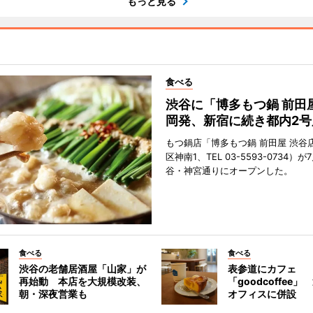
もっと見る
食べる
渋谷に「博多もつ鍋 前田
岡発、新宿に続き都内2号
もつ鍋店「博多もつ鍋 前田屋 渋谷
区神南1、TEL 03-5593-0734）が
谷・神宮通りにオープンした。
食べる
食べる
渋谷の老舗居酒屋「山家」が
表参道にカフェ
再始動 本店を大規模改装、
「goodcoffee
朝・深夜営業も
オフィスに併設