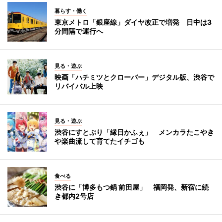
暮らす・働く
東京メトロ「銀座線」ダイヤ改正で増発 日中は3
分間隔で運行へ
見る・遊ぶ
映画「ハチミツとクローバー」デジタル版、渋谷で
リバイバル上映
見る・遊ぶ
渋谷にすとぷり「縁日かふぇ」 メンカラたこやき
や楽曲流して育てたイチゴも
食べる
渋谷に「博多もつ鍋 前田屋」 福岡発、新宿に続
き都内2号店