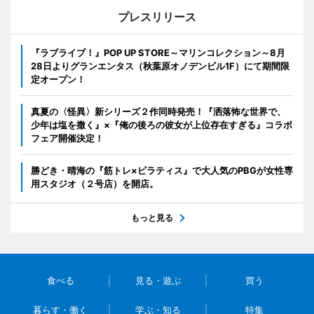
プレスリリース
『ラブライブ！』POP UP STORE～マリンコレクション～8月
28日よりグランエンタス（秋葉原オノデンビル1F）にて期間限
定オープン！
真夏の〈怪異〉新シリーズ２作同時発売！『洒落怖な世界で、
少年は塩を撒く』×『俺の後ろの彼女が上位存在すぎる』コラボ
フェア開催決定！
勝どき・晴海の『筋トレ×ピラティス』で大人気のPBGが女性専
用スタジオ（２号店）を開店。
もっと見る
食べる
見る・遊ぶ
買う
暮らす・働く
学ぶ・知る
特集