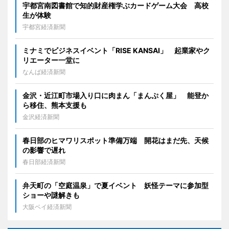
宇都宮南図書館で知的財産権学ぶカードゲーム大会 高校
生が体験
宇都宮経済新聞
ミナミでビジネスイベント「RISE KANSAI」 起業家やク
リエーター一堂に
なんば経済新聞
金沢・近江町市場入り口に肉まん「まんぷく屋」 能登か
ら移住、熊本支援も
金沢経済新聞
春日部のヒマワリスポット準備万端 開花はまだ先、天候
の影響で遅れ
春日部経済新聞
弁天町の「空庭温泉」で夏イベント 妖怪テーマに参加型
ショーや謎解きも
大阪ベイ経済新聞