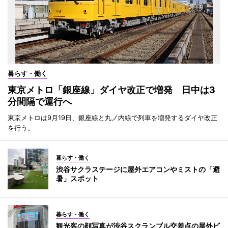
暮らす・働く
東京メトロ「銀座線」ダイヤ改正で増発 日中は3
分間隔で運行へ
東京メトロは9月19日、銀座線と丸ノ内線で列車を増発するダイヤ改正
を行う。
暮らす・働く
渋谷サクラステージに屋外エアコンやミストの「避
暑」スポット
暮らす・働く
観光客の顔写真が渋谷スクランブル交差点の屋外ビ