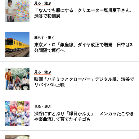
見る・遊ぶ
「なんでも服にする」クリエーター塩川夏子さん、
渋谷で初個展
暮らす・働く
東京メトロ「銀座線」ダイヤ改正で増発 日中は3
分間隔で運行へ
見る・遊ぶ
映画「ハチミツとクローバー」デジタル版、渋谷で
リバイバル上映
見る・遊ぶ
渋谷にすとぷり「縁日かふぇ」 メンカラたこやき
や楽曲流して育てたイチゴも