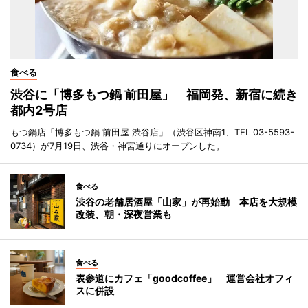
食べる
渋谷に「博多もつ鍋 前田屋」 福岡発、新宿に続き
都内2号店
もつ鍋店「博多もつ鍋 前田屋 渋谷店」（渋谷区神南1、TEL 03-5593-
0734）が7月19日、渋谷・神宮通りにオープンした。
食べる
渋谷の老舗居酒屋「山家」が再始動 本店を大規模
改装、朝・深夜営業も
食べる
表参道にカフェ「goodcoffee」 運営会社オフィ
スに併設