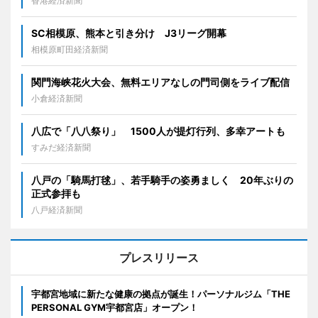
香港経済新聞
SC相模原、熊本と引き分け J3リーグ開幕
相模原町田経済新聞
関門海峡花火大会、無料エリアなしの門司側をライブ配信
小倉経済新聞
八広で「八八祭り」 1500人が提灯行列、多幸アートも
すみだ経済新聞
八戸の「騎馬打毬」、若手騎手の姿勇ましく 20年ぶりの
正式参拝も
八戸経済新聞
プレスリリース
宇都宮地域に新たな健康の拠点が誕生！パーソナルジム「THE
PERSONAL GYM宇都宮店」オープン！