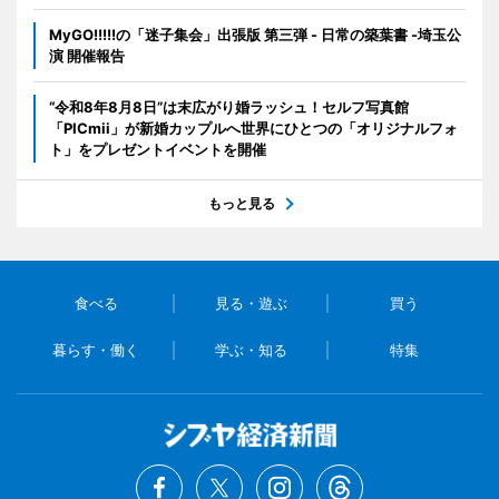
MyGO!!!!!の「迷子集会」出張版 第三弾 - 日常の築葉書 -埼玉公
演 開催報告
“令和8年8月8日”は末広がり婚ラッシュ！セルフ写真館
「PICmii」が新婚カップルへ世界にひとつの「オリジナルフォ
ト」をプレゼントイベントを開催
もっと見る
食べる
見る・遊ぶ
買う
暮らす・働く
学ぶ・知る
特集