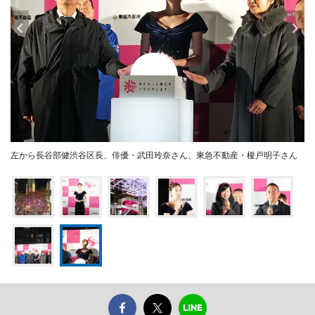
左から長谷部健渋谷区長、俳優・武田玲奈さん、東急不動産・榎戸明子さん