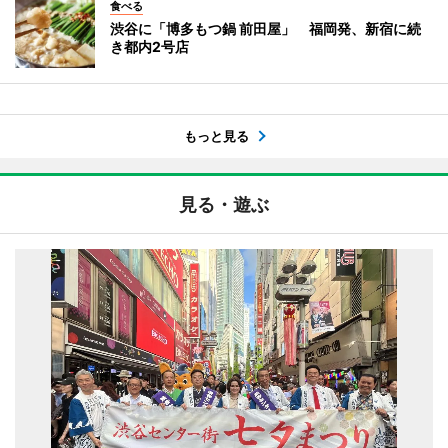
食べる
渋谷に「博多もつ鍋 前田屋」 福岡発、新宿に続
き都内2号店
もっと見る
見る・遊ぶ