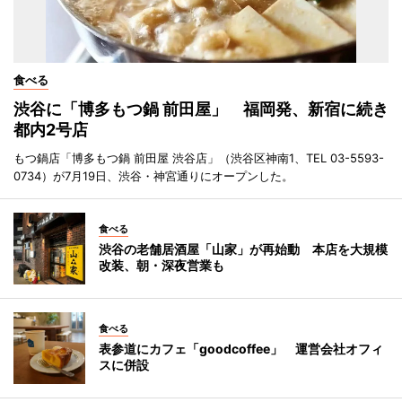
食べる
渋谷に「博多もつ鍋 前田屋」 福岡発、新宿に続き
都内2号店
もつ鍋店「博多もつ鍋 前田屋 渋谷店」（渋谷区神南1、TEL 03-5593-
0734）が7月19日、渋谷・神宮通りにオープンした。
食べる
渋谷の老舗居酒屋「山家」が再始動 本店を大規模
改装、朝・深夜営業も
食べる
表参道にカフェ「goodcoffee」 運営会社オフィ
スに併設