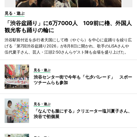
見る・遊ぶ
「渋谷盆踊り」に6万7000人 109前に櫓、外国人
観光客も踊りの輪に
渋谷駅前付近を歩行者天国にして櫓（やぐら）を中心に盆踊りを繰り広
げる「第7回渋谷盆踊り2026」が8月8日に開かれ、歌手のLiSAさんや
伍代夏子さん、芸人・江頭2:50さんらゲスト陣も会場を盛り上げた。
見る・遊ぶ
渋谷センター街で今年も「七夕パレード」 スポー
ツチームらも参加
見る・遊ぶ
「なんでも服にする」クリエーター塩川夏子さん、
渋谷で初個展