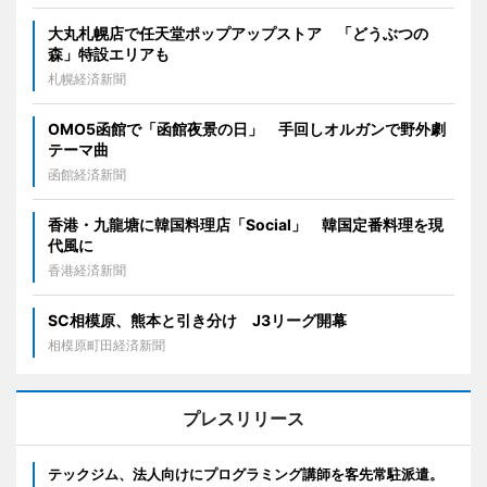
大丸札幌店で任天堂ポップアップストア 「どうぶつの
森」特設エリアも
札幌経済新聞
OMO5函館で「函館夜景の日」 手回しオルガンで野外劇
テーマ曲
函館経済新聞
香港・九龍塘に韓国料理店「Social」 韓国定番料理を現
代風に
香港経済新聞
SC相模原、熊本と引き分け J3リーグ開幕
相模原町田経済新聞
プレスリリース
テックジム、法人向けにプログラミング講師を客先常駐派遣。