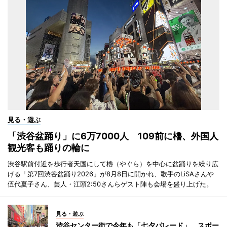
見る・遊ぶ
「渋谷盆踊り」に6万7000人 109前に櫓、外国人
観光客も踊りの輪に
渋谷駅前付近を歩行者天国にして櫓（やぐら）を中心に盆踊りを繰り広
げる「第7回渋谷盆踊り2026」が8月8日に開かれ、歌手のLiSAさんや
伍代夏子さん、芸人・江頭2:50さんらゲスト陣も会場を盛り上げた。
見る・遊ぶ
渋谷センター街で今年も「七夕パレード」 スポー