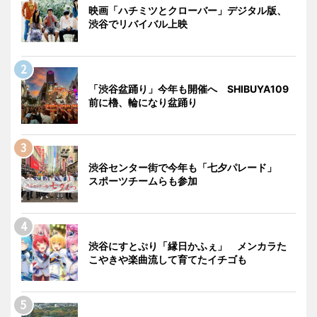
映画「ハチミツとクローバー」デジタル版、
渋谷でリバイバル上映
「渋谷盆踊り」今年も開催へ SHIBUYA109
前に櫓、輪になり盆踊り
渋谷センター街で今年も「七夕パレード」
スポーツチームらも参加
渋谷にすとぷり「縁日かふぇ」 メンカラた
こやきや楽曲流して育てたイチゴも