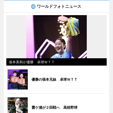
ワールドフォトニュース
張本美和が優勝 卓球ＷＴＴ
優勝の張本兄妹 卓球ＷＴＴ
霞ケ浦が２回戦へ 高校野球