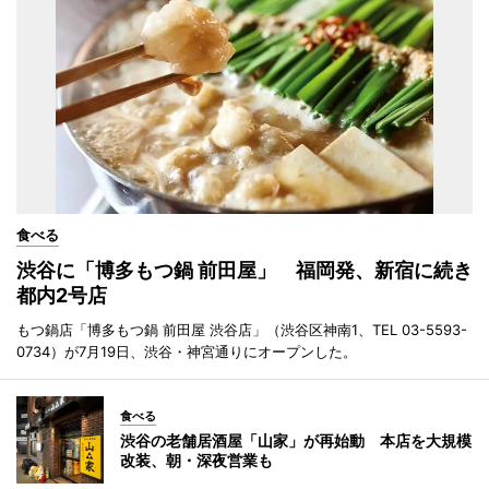
食べる
渋谷に「博多もつ鍋 前田屋」 福岡発、新宿に続き
都内2号店
もつ鍋店「博多もつ鍋 前田屋 渋谷店」（渋谷区神南1、TEL 03-5593-
0734）が7月19日、渋谷・神宮通りにオープンした。
食べる
渋谷の老舗居酒屋「山家」が再始動 本店を大規模
改装、朝・深夜営業も