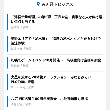
みん経トピックス
「津軽伝承料理」の第2弾 正月や盆、農事など人が集う場
に焦点を当てる
弘前経済新聞
星野エリアで「足水浴」 13度の湧水とヒノキ香るおけで
清涼体験
軽井沢経済新聞
札幌でゲームイベント10月開催へ 高校生向け企画を新設
札幌経済新聞
火星を旅するVR体験アトラクション みなとみらい
PLOT48に登場
ヨコハマ経済新聞
八広で町名誕生60周年祝賀会 小池都知事も祝福
すみだ経済新聞