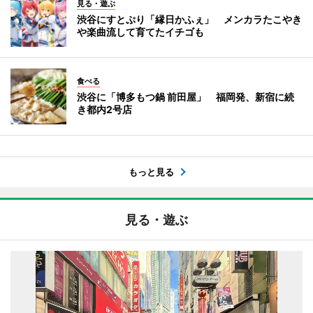
見る・遊ぶ
渋谷にすとぷり「縁日かふぇ」 メンカラたこやき
や楽曲流して育てたイチゴも
食べる
渋谷に「博多もつ鍋 前田屋」 福岡発、新宿に続
き都内2号店
もっと見る
見る・遊ぶ