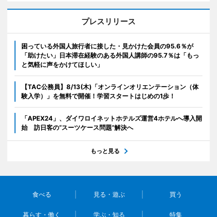
プレスリリース
困っている外国人旅行者に接した・見かけた会員の95.6％が
「助けたい」日本滞在経験のある外国人講師の95.7％は「もっ
と気軽に声をかけてほしい」
【TAC公務員】8/13(木)「オンラインオリエンテーション（体
験入学）」を無料で開催！学習スタートはじめの1歩！
「APEX24」、ダイワロイネットホテルズ運営4ホテルへ導入開
始 訪日客の“スーツケース問題”解決へ
もっと見る
食べる
見る・遊ぶ
買う
暮らす・働く
学ぶ・知る
特集