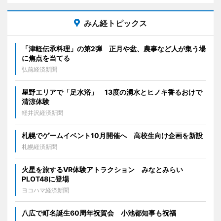
みん経トピックス
「津軽伝承料理」の第2弾 正月や盆、農事など人が集う場
に焦点を当てる
弘前経済新聞
星野エリアで「足水浴」 13度の湧水とヒノキ香るおけで
清涼体験
軽井沢経済新聞
札幌でゲームイベント10月開催へ 高校生向け企画を新設
札幌経済新聞
火星を旅するVR体験アトラクション みなとみらい
PLOT48に登場
ヨコハマ経済新聞
八広で町名誕生60周年祝賀会 小池都知事も祝福