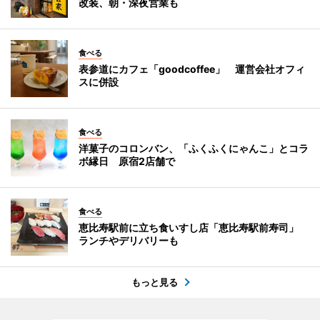
改装、朝・深夜営業も
食べる
表参道にカフェ「goodcoffee」 運営会社オフィ
スに併設
食べる
洋菓子のコロンバン、「ふくふくにゃんこ」とコラ
ボ縁日 原宿2店舗で
食べる
恵比寿駅前に立ち食いすし店「恵比寿駅前寿司」
ランチやデリバリーも
もっと見る