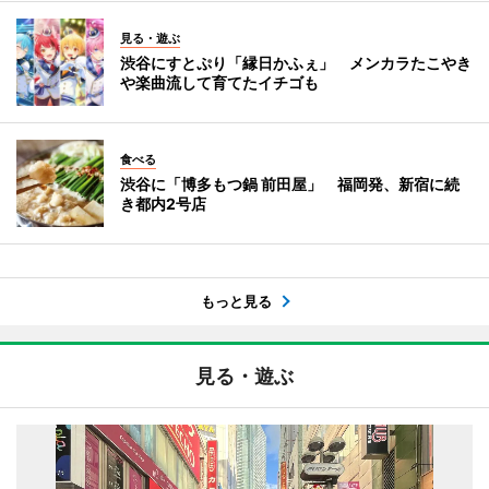
見る・遊ぶ
渋谷にすとぷり「縁日かふぇ」 メンカラたこやき
や楽曲流して育てたイチゴも
食べる
渋谷に「博多もつ鍋 前田屋」 福岡発、新宿に続
き都内2号店
もっと見る
見る・遊ぶ