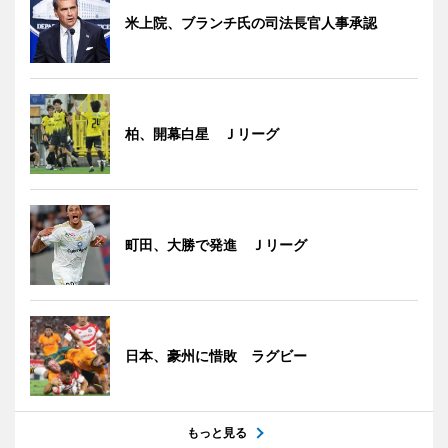
米上院、ブランチ氏の司法長官人事承認
柏、開幕白星 Ｊリーグ
町田、大勝で発進 Ｊリーグ
日本、豪州に惜敗 ラグビー
もっと見る