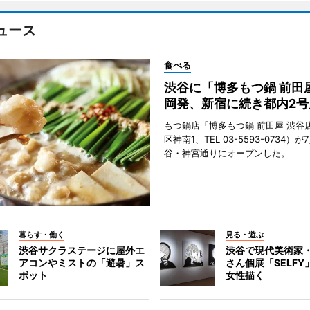
ュース
食べる
渋谷に「博多もつ鍋 前田
岡発、新宿に続き都内2号
もつ鍋店「博多もつ鍋 前田屋 渋谷
区神南1、TEL 03-5593-0734）が
谷・神宮通りにオープンした。
暮らす・働く
見る・遊ぶ
渋谷サクラステージに屋外エ
渋谷で現代美術家
アコンやミストの「避暑」ス
さん個展「SELF
ポット
女性描く