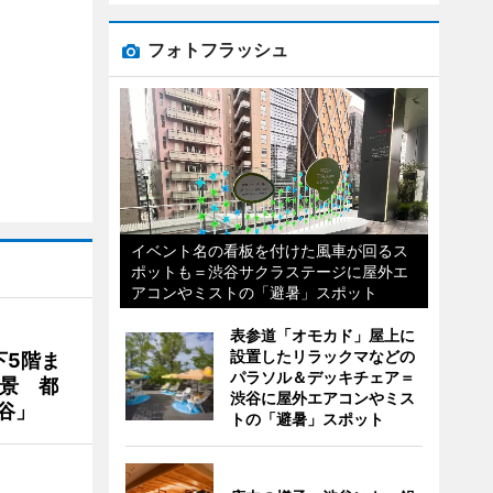
フォトフラッシュ
イベント名の看板を付けた風車が回るス
ポットも＝渋谷サクラステージに屋外エ
アコンやミストの「避暑」スポット
表参道「オモカド」屋上に
設置したリラックマなどの
下5階ま
パラソル＆デッキチェア＝
夜景 都
渋谷に屋外エアコンやミス
谷」
トの「避暑」スポット