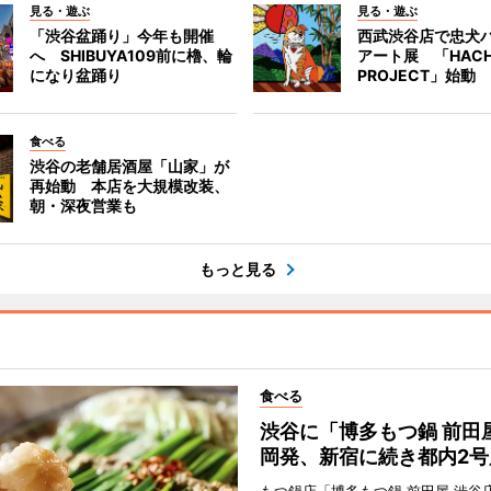
見る・遊ぶ
見る・遊ぶ
「渋谷盆踊り」今年も開催
西武渋谷店で忠犬
へ SHIBUYA109前に櫓、輪
アート展 「HACH
になり盆踊り
PROJECT」始動
食べる
渋谷の老舗居酒屋「山家」が
再始動 本店を大規模改装、
朝・深夜営業も
もっと見る
食べる
渋谷に「博多もつ鍋 前田
岡発、新宿に続き都内2号