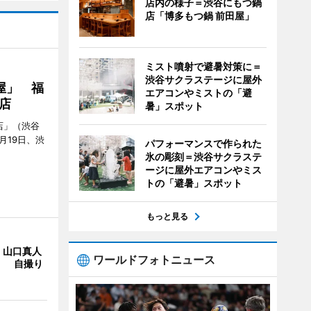
店内の様子＝渋谷にもつ鍋
店「博多もつ鍋 前田屋」
ミスト噴射で避暑対策に＝
渋谷サクラステージに屋外
屋」 福
エアコンやミストの「避
店
暑」スポット
店」（渋谷
7月19日、渋
パフォーマンスで作られた
氷の彫刻＝渋谷サクラステ
ージに屋外エアコンやミス
トの「避暑」スポット
もっと見る
・山口真人
ワールドフォトニュース
Y」 自撮り