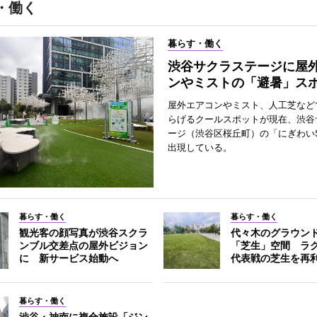
・働く
暮らす・働く
渋谷サクラステージに屋
ンやミストの「避暑」ス
屋外エアコンやミスト、人工芝など
らげるクールスポットが現在、渋谷
ージ（渋谷区桜丘町）の「にぎわいS
出現している。
暮らす・働く
暮らす・働く
観光客の顔写真が渋谷スクラ
代々木のグラウン
ンブル交差点の屋外ビジョン
「芝生」空間 ラ
に 新サービス始動へ
代表戦の芝生を再
暮らす・働く
渋谷・神南に複合施設「ジン