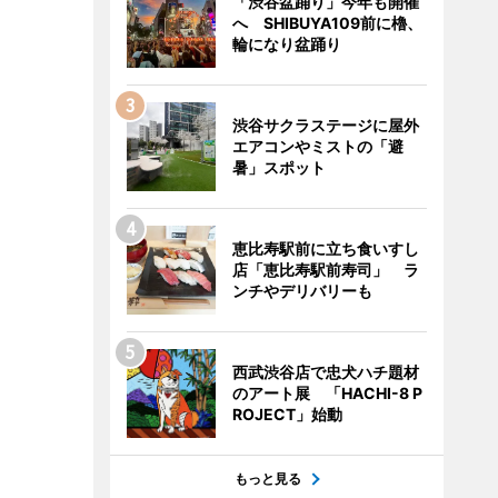
「渋谷盆踊り」今年も開催
へ SHIBUYA109前に櫓、
輪になり盆踊り
渋谷サクラステージに屋外
エアコンやミストの「避
暑」スポット
恵比寿駅前に立ち食いすし
店「恵比寿駅前寿司」 ラ
ンチやデリバリーも
西武渋谷店で忠犬ハチ題材
のアート展 「HACHI-8 P
ROJECT」始動
もっと見る