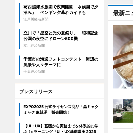
葛西臨海水族園で夜間開園「水族園で夕
最新ニ
涼み」 ペンギン夕暮れガイドも
江戸川経済新聞
立川で「星空と光の夏祭り」 昭和記念
公園の夜空にドローン500機
立川経済新聞
千葉市の海辺フォトコンテスト 海辺の
風景や人々テーマに
千葉経済新聞
プレスリリース
EXPO2025 公式ライセンス商品「黒ミャク
ミャク 麻辣湯」販売開始！
【UI・UX】基礎から実務までを体系的に学
ぶ！eラーニング「UI・UX基礎講座 2026