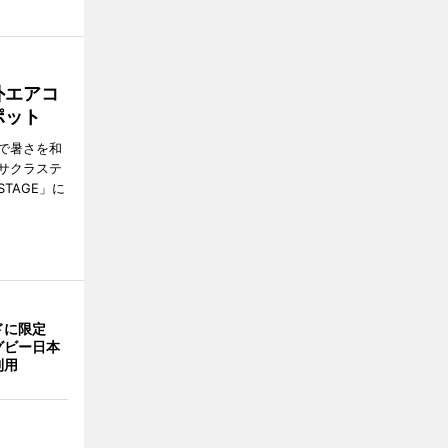
外エアコ
ポット
で暑さを和
サクラステ
TAGE」に
ドに限定
グビー日本
利用