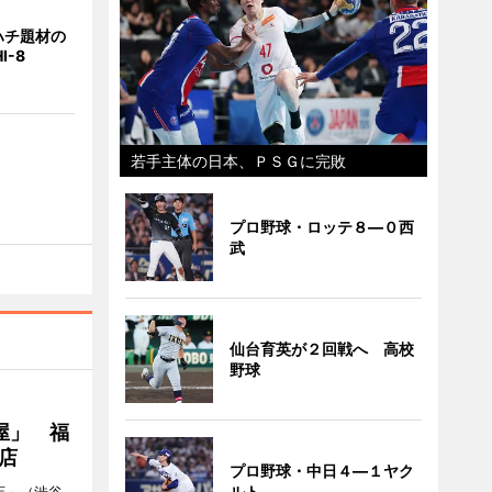
ハチ題材の
I-8
若手主体の日本、ＰＳＧに完敗
プロ野球・ロッテ８―０西
武
仙台育英が２回戦へ 高校
野球
屋」 福
店
プロ野球・中日４―１ヤク
ルト