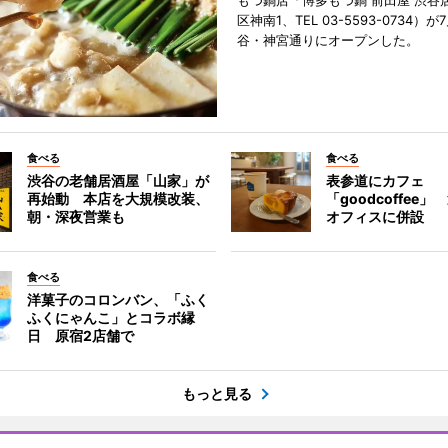
もつ鍋店「博多もつ鍋 前田屋 渋谷
区神南1、TEL 03-5593-0734）が
谷・神宮通りにオープンした。
食べる
食べる
渋谷の老舗居酒屋「山家」が
表参道にカフェ
再始動 本店を大規模改装、
「goodcoffee
朝・深夜営業も
オフィスに併設
食べる
洋菓子のコロンバン、「ふく
ふくにゃんこ」とコラボ縁
日 原宿2店舗で
もっと見る