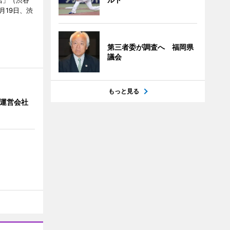
店」（渋谷
7月19日、渋
第三者委が調査へ 福岡県
議会
もっと見る
」 運営会社