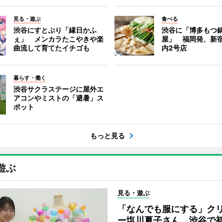
見る・遊ぶ
食べる
渋谷にすとぷり「縁日かふ
渋谷に「博多もつ鍋
ぇ」 メンカラたこやきや楽
屋」 福岡発、新
曲流して育てたイチゴも
内2号店
暮らす・働く
渋谷サクラステージに屋外エ
アコンやミストの「避暑」ス
ポット
もっと見る
遊ぶ
見る・遊ぶ
「なんでも服にする」ク
ー塩川夏子さん、渋谷で