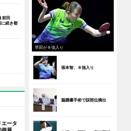
 前田
宿に続き都
早田が８強入り
張本智、８強入り
脳腫瘍手術で誤部位摘出
リエータ
初個展