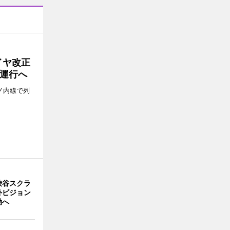
イヤ改正
運行へ
ノ内線で列
渋谷スクラ
外ビジョン
動へ