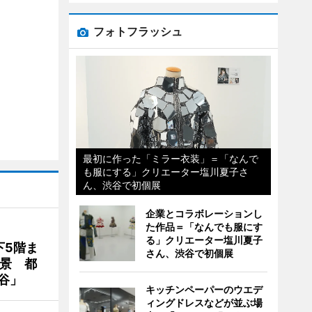
フォトフラッシュ
最初に作った「ミラー衣装」＝「なんで
も服にする」クリエーター塩川夏子さ
ん、渋谷で初個展
企業とコラボレーションし
た作品＝「なんでも服にす
る」クリエーター塩川夏子
下5階ま
さん、渋谷で初個展
夜景 都
谷」
キッチンペーパーのウエデ
ィングドレスなどが並ぶ場