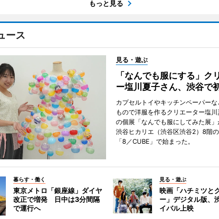
もっと見る
ュース
見る・遊ぶ
「なんでも服にする」ク
ー塩川夏子さん、渋谷で
カプセルトイやキッチンペーパーな
もので洋服を作るクリエーター塩川
の個展「なんでも服にしてみた展」
渋谷ヒカリエ（渋谷区渋谷2）8階
「8／CUBE」で始まった。
暮らす・働く
見る・遊ぶ
東京メトロ「銀座線」ダイヤ
映画「ハチミツと
改正で増発 日中は3分間隔
ー」デジタル版、
で運行へ
イバル上映