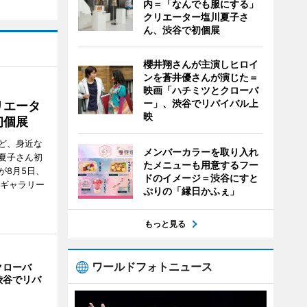
内＝「なんでも服にする」
クリエーター塩川夏子さ
ん、渋谷で初個展
櫻井翔さんが主演しヒロイ
ンを蒼井優さんが演じた＝
映画「ハチミツとクローバ
ー」、渋谷でリバイバル上
リエータ
映
初個展
ど、身近な
メンバーカラーを取り入れ
夏子さん初
たメニューも用意するフー
が8月5日、
ドのイメージ＝渋谷にすと
のギャラリー
ぷりの「縁日かふぇ」
もっと見る
ワールドフォトニュース
クローバ
渋谷でリバ