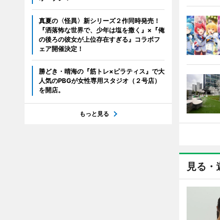
真夏の〈怪異〉新シリーズ２作同時発売！
『洒落怖な世界で、少年は塩を撒く』×『俺
の後ろの彼女が上位存在すぎる』コラボフ
ェア開催決定！
勝どき・晴海の『筋トレ×ピラティス』で大
人気のPBGが女性専用スタジオ（２号店）
を開店。
もっと見る
見る・