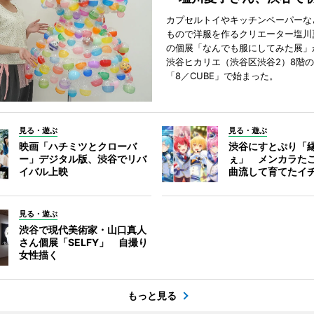
カプセルトイやキッチンペーパーな
もので洋服を作るクリエーター塩川
の個展「なんでも服にしてみた展」
渋谷ヒカリエ（渋谷区渋谷2）8階
「8／CUBE」で始まった。
見る・遊ぶ
見る・遊ぶ
映画「ハチミツとクローバ
渋谷にすとぷり「
ー」デジタル版、渋谷でリバ
ぇ」 メンカラた
イバル上映
曲流して育てたイ
見る・遊ぶ
渋谷で現代美術家・山口真人
さん個展「SELFY」 自撮り
女性描く
もっと見る