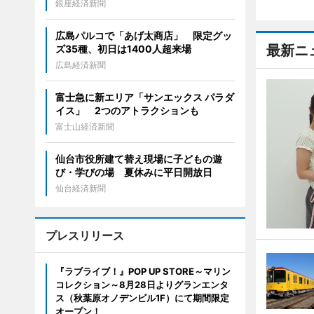
銀座経済新聞
広島パルコで「あげ太商店」 限定グッ
最新ニ
ズ35種、初日は1400人超来場
広島経済新聞
富士急に新エリア「サンエックス パラダ
イス」 2つのアトラクションも
富士山経済新聞
仙台市役所建て替え現場に子どもの遊
び・学びの場 夏休みに平日開放日
仙台経済新聞
プレスリリース
『ラブライブ！』POP UP STORE～マリン
コレクション～8月28日よりグランエンタ
ス（秋葉原オノデンビル1F）にて期間限定
オープン！