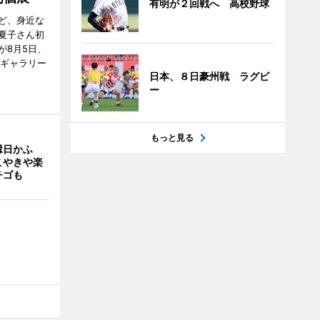
有明が２回戦へ 高校野球
ど、身近な
夏子さん初
が8月5日、
のギャラリー
日本、８日豪州戦 ラグビ
ー
もっと見る
縁日かふ
こやきや楽
チゴも