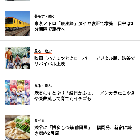
暮らす・働く
東京メトロ「銀座線」ダイヤ改正で増発 日中は3
分間隔で運行へ
見る・遊ぶ
映画「ハチミツとクローバー」デジタル版、渋谷で
リバイバル上映
見る・遊ぶ
渋谷にすとぷり「縁日かふぇ」 メンカラたこやき
や楽曲流して育てたイチゴも
食べる
渋谷に「博多もつ鍋 前田屋」 福岡発、新宿に続
き都内2号店