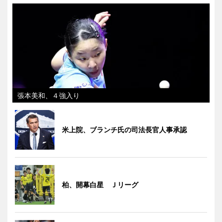
張本美和、４強入り
米上院、ブランチ氏の司法長官人事承認
柏、開幕白星 Ｊリーグ