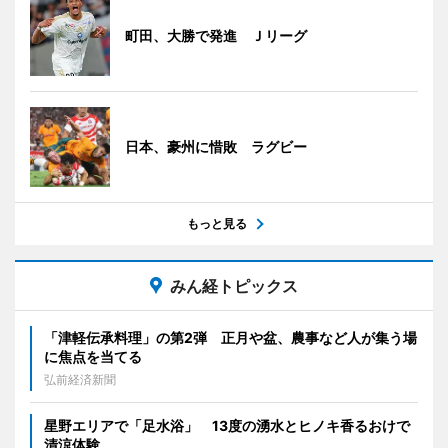
町田、大勝で発進 Ｊリーグ
日本、豪州に惜敗 ラグビー
もっと見る
みん経トピックス
「津軽伝承料理」の第2弾 正月や盆、農事など人が集う場
に焦点を当てる
弘前経済新聞
星野エリアで「足水浴」 13度の湧水とヒノキ香るおけで
清涼体験