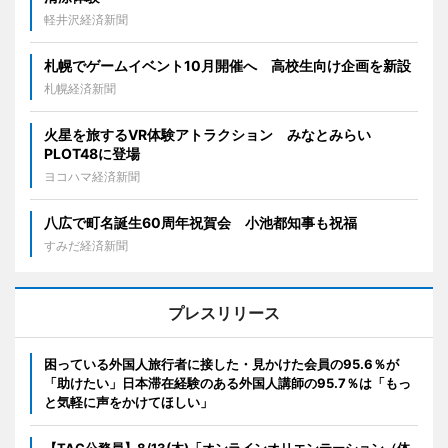
軽井沢経済新聞
札幌でゲームイベント10月開催へ 高校生向け企画を新設
札幌経済新聞
火星を旅するVR体験アトラクション みなとみらい
PLOT48に登場
ヨコハマ経済新聞
八広で町名誕生60周年祝賀会 小池都知事も祝福
すみだ経済新聞
プレスリリース
困っている外国人旅行者に接した・見かけた会員の95.6％が
「助けたい」日本滞在経験のある外国人講師の95.7％は「もっ
と気軽に声をかけてほしい」
【TAC公務員】8/13(木)「オンラインオリエンテーション（体