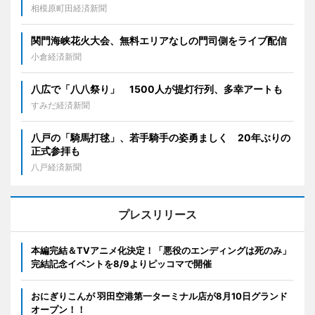
相模原町田経済新聞
関門海峡花火大会、無料エリアなしの門司側をライブ配信
小倉経済新聞
八広で「八八祭り」 1500人が提灯行列、多幸アートも
すみだ経済新聞
八戸の「騎馬打毬」、若手騎手の姿勇ましく 20年ぶりの
正式参拝も
八戸経済新聞
プレスリリース
本編完結＆TVアニメ化決定！「悪役のエンディングは死のみ」
完結記念イベントを8/9よりピッコマで開催
おにぎりこんが 羽田空港第一ターミナル店が8月10日グランド
オープン！！