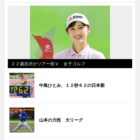
２２歳吉沢がツアー初Ｖ 女子ゴルフ
中島ひとみ、１２秒６２の日本新
山本の力投 大リーグ