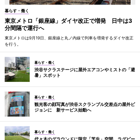
暮らす・働く
東京メトロ「銀座線」ダイヤ改正で増発 日中は3
分間隔で運行へ
東京メトロは9月19日、銀座線と丸ノ内線で列車を増発するダイヤ改正
を行う。
暮らす・働く
渋谷サクラステージに屋外エアコンやミストの「避
暑」スポット
暮らす・働く
観光客の顔写真が渋谷スクランブル交差点の屋外ビ
ジョンに 新サービス始動へ
暮らす・働く
代々木のグラウンドに限定「芝生」空間 ラグビー