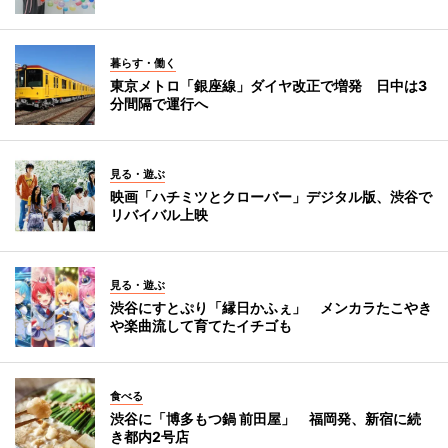
暮らす・働く
東京メトロ「銀座線」ダイヤ改正で増発 日中は3
分間隔で運行へ
見る・遊ぶ
映画「ハチミツとクローバー」デジタル版、渋谷で
リバイバル上映
見る・遊ぶ
渋谷にすとぷり「縁日かふぇ」 メンカラたこやき
や楽曲流して育てたイチゴも
食べる
渋谷に「博多もつ鍋 前田屋」 福岡発、新宿に続
き都内2号店