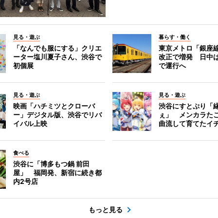
見る・遊ぶ
暮らす・働く
「なんでも服にする」クリエ
東京メトロ「銀座
ーター塩川夏子さん、渋谷で
改正で増発 日中
初個展
で運行へ
見る・遊ぶ
見る・遊ぶ
映画「ハチミツとクローバ
渋谷にすとぷり「
ー」デジタル版、渋谷でリバ
ぇ」 メンカラた
イバル上映
曲流して育てたイ
食べる
渋谷に「博多もつ鍋 前田
屋」 福岡発、新宿に続き都
内2号店
もっと見る