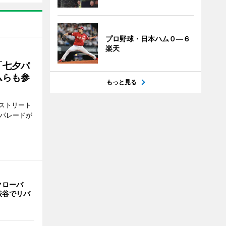
プロ野球・日本ハム０―６
楽天
「七夕パ
ムらも参
もっと見る
ストリート
でパレードが
クローバ
渋谷でリバ