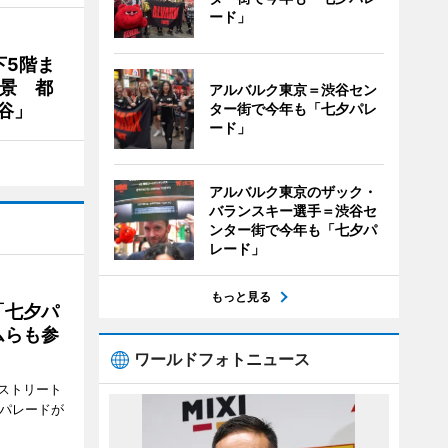
ード」
下5階ま
夜景 都
アルバルク東京＝渋谷セン
谷」
ター街で今年も「七夕パレ
ード」
アルバルク東京のザック・
バランスキー選手＝渋谷セ
ンター街で今年も「七夕パ
レード」
もっと見る
「七夕パ
ムらも参
ワールドフォトニュース
ストリート
でパレードが