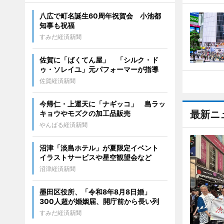
八広で町名誕生60周年祝賀会 小池都
知事も祝福
すみだ経済新聞
佐賀に「ばくてん屋」 「シルク・ド
ゥ・ソレイユ」元パフォーマーが指導
佐賀経済新聞
今帰仁・上運天に「ナギッコ」 島ラッ
最新ニ
キョウやモズクの加工品販売
やんばる経済新聞
沼津「淡島ホテル」が夏限定イベント
イラストサービスや星空観望会など
沼津経済新聞
墨田区役所、「令和8年8月8日婚」
300人超が婚姻届、開庁前から長い列
すみだ経済新聞