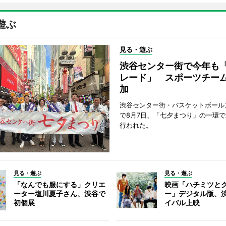
遊ぶ
見る・遊ぶ
渋谷センター街で今年も
レード」 スポーツチー
加
渋谷センター街・バスケットボール
で8月7日、「七夕まつり」の一環
行われた。
見る・遊ぶ
見る・遊ぶ
「なんでも服にする」クリエ
映画「ハチミツと
ーター塩川夏子さん、渋谷で
ー」デジタル版、
初個展
イバル上映