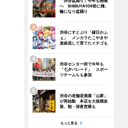
「渋谷盆踊り」今年も開催
へ SHIBUYA109前に櫓、
輪になり盆踊り
渋谷にすとぷり「縁日かふ
ぇ」 メンカラたこやきや
楽曲流して育てたイチゴも
渋谷センター街で今年も
「七夕パレード」 スポー
ツチームらも参加
渋谷の老舗居酒屋「山家」
が再始動 本店を大規模改
装、朝・深夜営業も
もっと見る