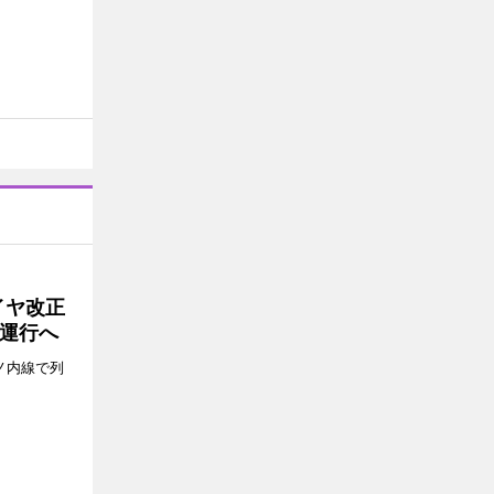
イヤ改正
運行へ
ノ内線で列