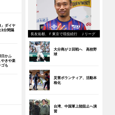
線」ダイヤ
は3分間隔
長友佑都、Ｆ東京で現役続行 Ｊリーグ
大分商が２回戦へ 高校野
球
縁日かふ
こやきや楽
チゴも
災害ボランティア、活動本
格化
台湾、中国軍上陸阻止へ演
習