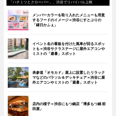
「ハチミツとクローバー」、渋谷でリバイバル上映
メンバーカラーを取り入れたメニューも用意
するフードのイメージ＝渋谷にすとぷりの
「縁日かふぇ」
イベント名の看板を付けた風車が回るスポッ
トも＝渋谷サクラステージに屋外エアコンや
ミストの「避暑」スポット
表参道「オモカド」屋上に設置したリラック
マなどのパラソル＆デッキチェア＝渋谷に屋
外エアコンやミストの「避暑」スポット
店内の様子＝渋谷にもつ鍋店「博多もつ鍋 前
田屋」