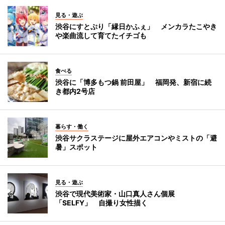
見る・遊ぶ
渋谷にすとぷり「縁日かふぇ」 メンカラたこやき
や楽曲流して育てたイチゴも
食べる
渋谷に「博多もつ鍋 前田屋」 福岡発、新宿に続
き都内2号店
暮らす・働く
渋谷サクラステージに屋外エアコンやミストの「避
暑」スポット
見る・遊ぶ
渋谷で現代美術家・山口真人さん個展
「SELFY」 自撮り女性描く