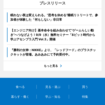
プレスリリース
眠れない夜は変えられる。“思考を休める”睡眠リトリートで、参
加者が体験した「何もしない」非日常
【エンジニア向け】基本命令を組み合わせて“ゲームらしい動
き”へつなげよう！9/9（水）無料セミナー「8ビット時代から
学ぶアセンブラ入門 Vol.3」開催
『勝利の女神：NIKKE』より、「レッドフード」のプラスチッ
クキットが登場。あみあみにて予約受付中。
もっと見る
食べる
見る・遊ぶ
買う
暮らす・働く
学ぶ・知る
特集