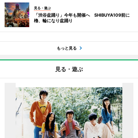
見る・遊ぶ
「渋谷盆踊り」今年も開催へ SHIBUYA109前に
櫓、輪になり盆踊り
もっと見る
見る・遊ぶ