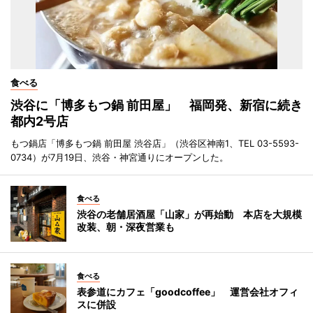
食べる
渋谷に「博多もつ鍋 前田屋」 福岡発、新宿に続き
都内2号店
もつ鍋店「博多もつ鍋 前田屋 渋谷店」（渋谷区神南1、TEL 03-5593-
0734）が7月19日、渋谷・神宮通りにオープンした。
食べる
渋谷の老舗居酒屋「山家」が再始動 本店を大規模
改装、朝・深夜営業も
食べる
表参道にカフェ「goodcoffee」 運営会社オフィ
スに併設