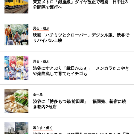
東京メトロ「銀座線」ダイヤ改正で増発 日中は3
分間隔で運行へ
見る・遊ぶ
映画「ハチミツとクローバー」デジタル版、渋谷で
リバイバル上映
見る・遊ぶ
渋谷にすとぷり「縁日かふぇ」 メンカラたこやき
や楽曲流して育てたイチゴも
食べる
渋谷に「博多もつ鍋 前田屋」 福岡発、新宿に続
き都内2号店
暮らす・働く