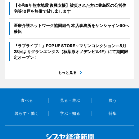
【令和8年熊本地震 復興支援】被災された方に豊島区の公営住
宅等10戸を無償で貸し出します
医療介護ネットワーク協同組合 本店事務所をサンシャイン60へ
移転
『ラブライブ！』POP UP STORE～マリンコレクション～8月
28日よりグランエンタス（秋葉原オノデンビル1F）にて期間限
定オープン！
もっと見る
食べる
見る・遊ぶ
買う
暮らす・働く
学ぶ・知る
特集