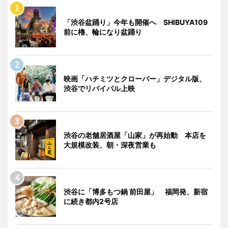
「渋谷盆踊り」今年も開催へ SHIBUYA109
前に櫓、輪になり盆踊り
映画「ハチミツとクローバー」デジタル版、
渋谷でリバイバル上映
渋谷の老舗居酒屋「山家」が再始動 本店を
大規模改装、朝・深夜営業も
渋谷に「博多もつ鍋 前田屋」 福岡発、新宿
に続き都内2号店