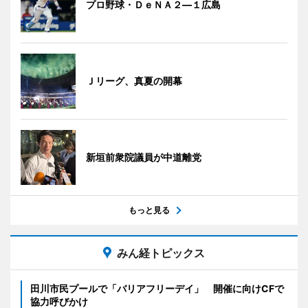
プロ野球・ＤｅＮＡ２―１広島
Ｊリーグ、真夏の開幕
新垣前衆院議員が中道離党
もっと見る
みん経トピックス
田川市民プールで「バリアフリーデイ」 開催に向けCFで
協力呼びかけ