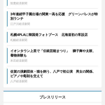
筑豊経済新聞
3年連続甲子園出場の関東一高を応援 グリーンパレスが特
別ランチ
江戸川経済新聞
札幌4PLAに韓国発フォトブース 北海道初の常設店
札幌経済新聞
イオンタウン上里で「伝統芸能まつり」 獅子舞や太鼓、
着物体験も
本庄経済新聞
佐賀の演劇団体・猫を飼う、八戸で初公演 男女の関係、
ピアノや彫刻を交えて
八戸経済新聞
プレスリリース