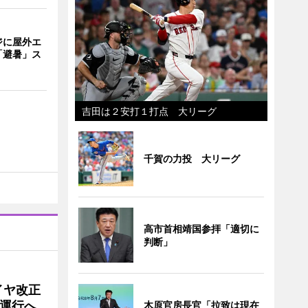
ジに屋外エ
「避暑」ス
吉田は２安打１打点 大リーグ
千賀の力投 大リーグ
高市首相靖国参拝「適切に
判断」
イヤ改正
運行へ
木原官房長官「拉致は現在