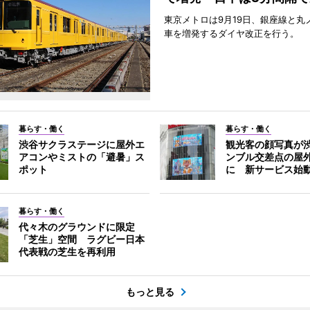
東京メトロは9月19日、銀座線と丸
車を増発するダイヤ改正を行う。
暮らす・働く
暮らす・働く
渋谷サクラステージに屋外エ
観光客の顔写真が
アコンやミストの「避暑」ス
ンブル交差点の屋
ポット
に 新サービス始
暮らす・働く
代々木のグラウンドに限定
「芝生」空間 ラグビー日本
代表戦の芝生を再利用
もっと見る