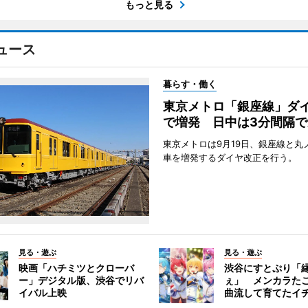
もっと見る
ュース
暮らす・働く
東京メトロ「銀座線」ダ
で増発 日中は3分間隔で
東京メトロは9月19日、銀座線と丸
車を増発するダイヤ改正を行う。
見る・遊ぶ
見る・遊ぶ
映画「ハチミツとクローバ
渋谷にすとぷり「
ー」デジタル版、渋谷でリバ
ぇ」 メンカラた
イバル上映
曲流して育てたイ