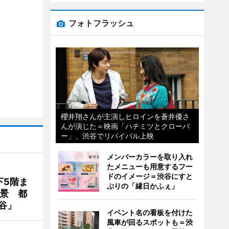
フォトフラッシュ
櫻井翔さんが主演しヒロインを蒼井優さ
んが演じた＝映画「ハチミツとクローバ
ー」、渋谷でリバイバル上映
メンバーカラーを取り入れ
たメニューも用意するフー
ドのイメージ＝渋谷にすと
下5階ま
ぷりの「縁日かふぇ」
夜景 都
谷」
イベント名の看板を付けた
風車が回るスポットも＝渋