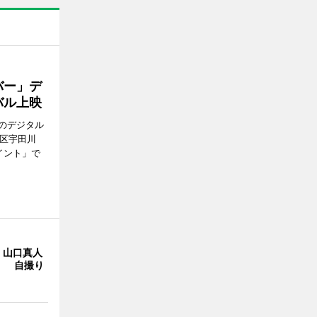
バー」デ
バル上映
のデジタル
谷区宇田川
イント」で
・山口真人
Y」 自撮り