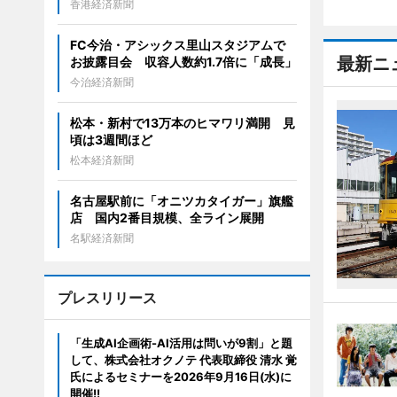
香港経済新聞
FC今治・アシックス里山スタジアムで
最新ニ
お披露目会 収容人数約1.7倍に「成長」
今治経済新聞
松本・新村で13万本のヒマワリ満開 見
頃は3週間ほど
松本経済新聞
名古屋駅前に「オニツカタイガー」旗艦
店 国内2番目規模、全ライン展開
名駅経済新聞
プレスリリース
「生成AI企画術-AI活用は問いが9割」と題
して、株式会社オクノテ 代表取締役 清水 覚
氏によるセミナーを2026年9月16日(水)に
開催!!