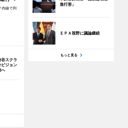
進行形」
ノ内線で列
ＥＰＡ視野に議論継続
もっと見る
渋谷スクラ
外ビジョン
動へ