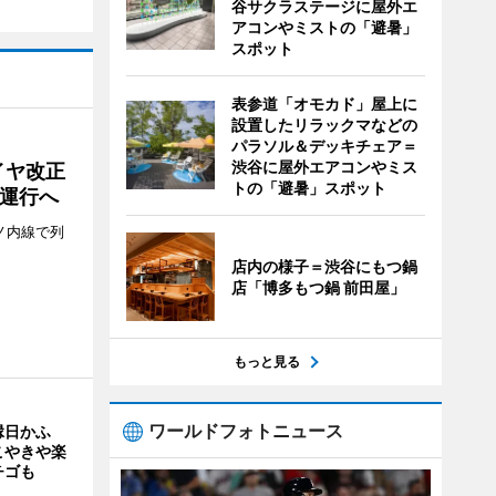
谷サクラステージに屋外エ
アコンやミストの「避暑」
スポット
表参道「オモカド」屋上に
設置したリラックマなどの
パラソル＆デッキチェア＝
渋谷に屋外エアコンやミス
イヤ改正
トの「避暑」スポット
運行へ
ノ内線で列
店内の様子＝渋谷にもつ鍋
店「博多もつ鍋 前田屋」
もっと見る
ワールドフォトニュース
縁日かふ
こやきや楽
チゴも