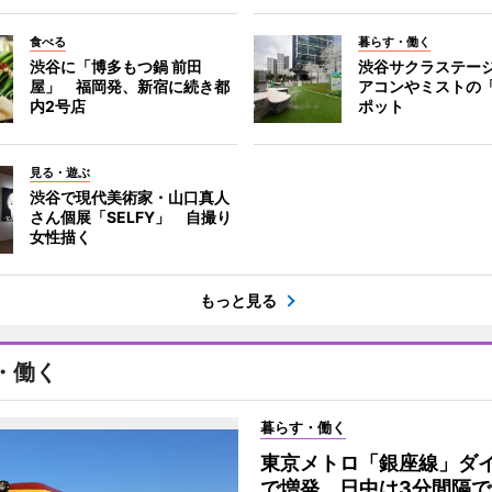
食べる
暮らす・働く
渋谷に「博多もつ鍋 前田
渋谷サクラステー
屋」 福岡発、新宿に続き都
アコンやミストの
内2号店
ポット
見る・遊ぶ
渋谷で現代美術家・山口真人
さん個展「SELFY」 自撮り
女性描く
もっと見る
・働く
暮らす・働く
東京メトロ「銀座線」ダ
で増発 日中は3分間隔で