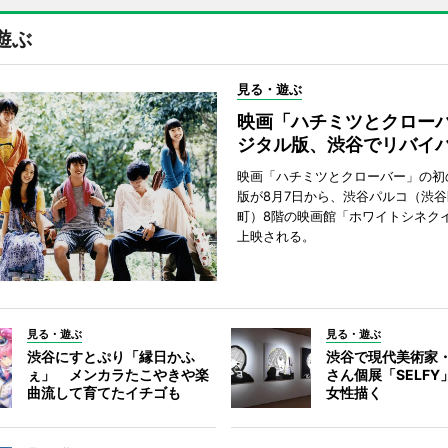
遊ぶ
見る・遊ぶ
映画「ハチミツとクロー
ジタル版、渋谷でリバイ
映画「ハチミツとクローバー」の初
版が8月7日から、渋谷パルコ（渋
町）8階の映画館「ホワイトシネク
上映される。
見る・遊ぶ
見る・遊ぶ
渋谷にすとぷり「縁日かふ
渋谷で現代美術家
ぇ」 メンカラたこやきや楽
さん個展「SELF
曲流して育てたイチゴも
女性描く