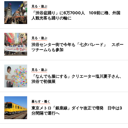
見る・遊ぶ
「渋谷盆踊り」に6万7000人 109前に櫓、外国
人観光客も踊りの輪に
見る・遊ぶ
渋谷センター街で今年も「七夕パレード」 スポー
ツチームらも参加
見る・遊ぶ
「なんでも服にする」クリエーター塩川夏子さん、
渋谷で初個展
暮らす・働く
東京メトロ「銀座線」ダイヤ改正で増発 日中は3
分間隔で運行へ