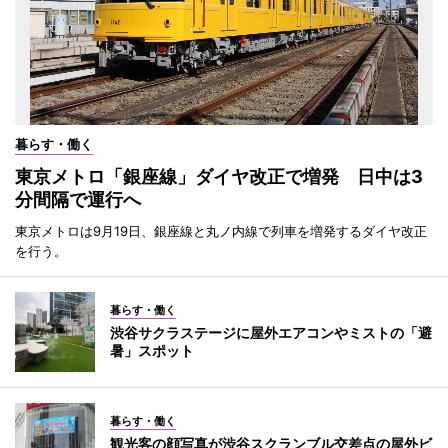
暮らす・働く
東京メトロ「銀座線」ダイヤ改正で増発 日中は3
分間隔で運行へ
東京メトロは9月19日、銀座線と丸ノ内線で列車を増発するダイヤ改正
を行う。
暮らす・働く
渋谷サクラステージに屋外エアコンやミストの「避
暑」スポット
暮らす・働く
観光客の顔写真が渋谷スクランブル交差点の屋外ビ