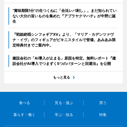
“賞味期限1分”の生つくねに「合法レバ刺し」。まだ知られてい
ない大分の旨いものを集めた『アブラヤクマハチ』が中野に誕
生
『戦姫絶唱シンフォギアXV』より、「マリア・カデンツァヴ
ナ・イヴ」のフィギュアがビキニスタイルで登場。あみあみ限
定特典付きでご案内中。
建設会社の「AI導入が止まる」原因を特定。無料レポート『建
設会社がAI導入でつまずく5つのパターンと回避法』を公開
もっと見る
食べる
見る・遊ぶ
買う
暮らす・働く
学ぶ・知る
特集