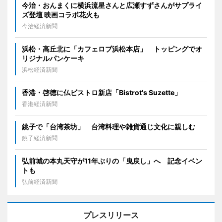
今治・おんまくに横浜流星さんと広瀬すずさんがサプライ
ズ登壇 映画コラボ花火も
今治経済新聞
浜松・高丘北に「カフェロブ浜松本店」 トッピングでオ
リジナルパンケーキ
浜松経済新聞
香港・啓徳に仏ビストロ新店「Bistrot's Suzette」
香港経済新聞
銚子で「台湾茶坊」 台湾料理や雑貨通じ文化に親しむ
銚子経済新聞
弘前城の本丸天守が11年ぶりの「曳戻し」へ 記念イベン
トも
弘前経済新聞
プレスリリース