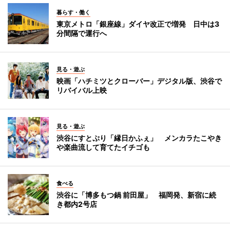
暮らす・働く
東京メトロ「銀座線」ダイヤ改正で増発 日中は3
分間隔で運行へ
見る・遊ぶ
映画「ハチミツとクローバー」デジタル版、渋谷で
リバイバル上映
見る・遊ぶ
渋谷にすとぷり「縁日かふぇ」 メンカラたこやき
や楽曲流して育てたイチゴも
食べる
渋谷に「博多もつ鍋 前田屋」 福岡発、新宿に続
き都内2号店