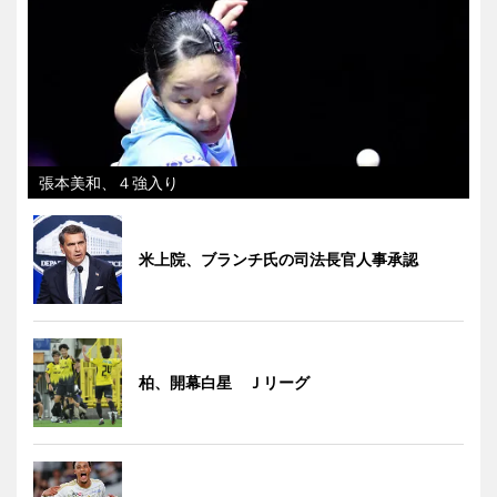
張本美和、４強入り
米上院、ブランチ氏の司法長官人事承認
柏、開幕白星 Ｊリーグ