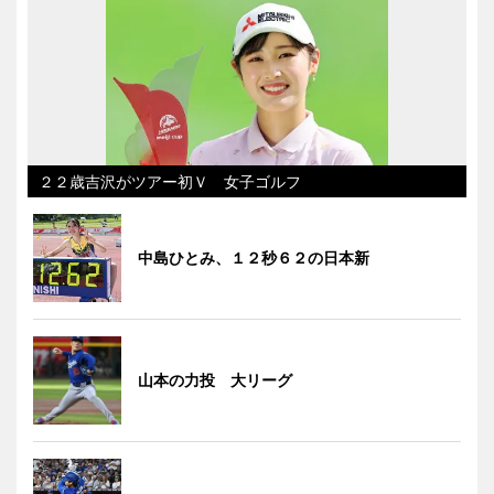
２２歳吉沢がツアー初Ｖ 女子ゴルフ
中島ひとみ、１２秒６２の日本新
山本の力投 大リーグ