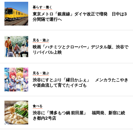
暮らす・働く
東京メトロ「銀座線」ダイヤ改正で増発 日中は3
分間隔で運行へ
見る・遊ぶ
映画「ハチミツとクローバー」デジタル版、渋谷で
リバイバル上映
見る・遊ぶ
渋谷にすとぷり「縁日かふぇ」 メンカラたこやき
や楽曲流して育てたイチゴも
食べる
渋谷に「博多もつ鍋 前田屋」 福岡発、新宿に続
き都内2号店