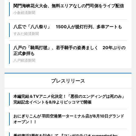
関門海峡花火大会、無料エリアなしの門司側をライブ配信
小倉経済新聞
八広で「八八祭り」 1500人が提灯行列、多幸アートも
すみだ経済新聞
八戸の「騎馬打毬」、若手騎手の姿勇ましく 20年ぶりの
正式参拝も
八戸経済新聞
プレスリリース
本編完結＆TVアニメ化決定！「悪役のエンディングは死のみ」
完結記念イベントを8/9よりピッコマで開催
おにぎりこんが 羽田空港第一ターミナル店が8月10日グランド
オープン！！
番組復活1周年を記念して 『マンガのラジオ supported by