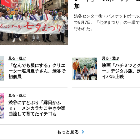
加
渋谷センター街・バスケットボール
で8月7日、「七夕まつり」の一環
行われた。
見る・遊ぶ
見る・遊ぶ
「なんでも服にする」クリエ
映画「ハチミツと
ーター塩川夏子さん、渋谷で
ー」デジタル版、
初個展
イバル上映
見る・遊ぶ
渋谷にすとぷり「縁日かふ
ぇ」 メンカラたこやきや楽
曲流して育てたイチゴも
もっと見る