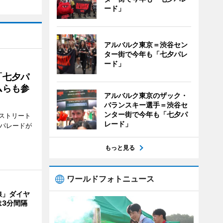
ード」
アルバルク東京＝渋谷セン
ター街で今年も「七夕パレ
ード」
「七夕パ
ムらも参
アルバルク東京のザック・
バランスキー選手＝渋谷セ
ンター街で今年も「七夕パ
ストリート
レード」
でパレードが
もっと見る
ワールドフォトニュース
線」ダイヤ
は3分間隔