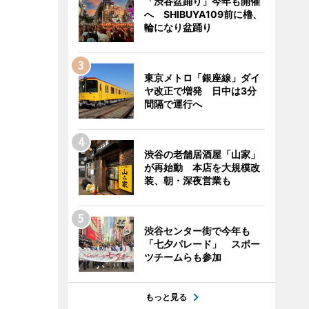
「渋谷盆踊り」今年も開催
へ SHIBUYA109前に櫓、
輪になり盆踊り
東京メトロ「銀座線」ダイ
ヤ改正で増発 日中は3分
間隔で運行へ
渋谷の老舗居酒屋「山家」
が再始動 本店を大規模改
装、朝・深夜営業も
渋谷センター街で今年も
「七夕パレード」 スポー
ツチームらも参加
もっと見る