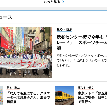
もっと見る
ュース
見る・遊ぶ
渋谷センター街で今年も
レード」 スポーツチー
加
渋谷センター街・バスケットボール
で8月7日、「七夕まつり」の一環
行われた。
見る・遊ぶ
暮らす・働く
「なんでも服にする」クリエ
東京メトロ「銀座
ーター塩川夏子さん、渋谷で
改正で増発 日中
初個展
で運行へ