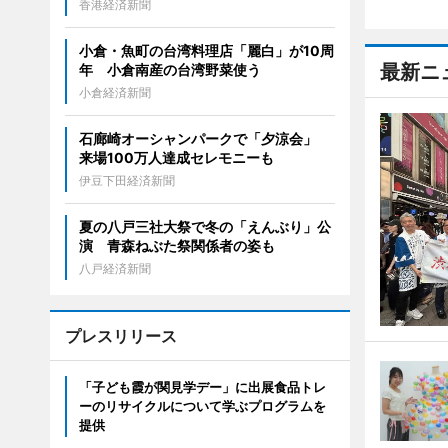
香港経済新聞
小倉・魚町の台湾料理店「麗白」が10周
最新ニ
年 小倉南産の台湾野菜使う
小倉経済新聞
石廊崎オーシャンパークで「夕涼会」
来場100万人達成セレモニーも
伊豆下田経済新聞
夏の八戸三社大祭で冬の「えんぶり」公
演 青森ねぶた祭関係者の姿も
八戸経済新聞
プレスリリース
「子ども霞が関見学デー」に出展食品トレ
ーのリサイクルについて学ぶプログラムを
提供