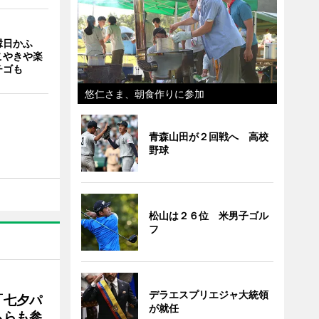
縁日かふ
こやきや楽
チゴも
悠仁さま、朝食作りに参加
青森山田が２回戦へ 高校
野球
松山は２６位 米男子ゴル
フ
デラエスプリエジャ大統領
「七夕パ
が就任
ムらも参