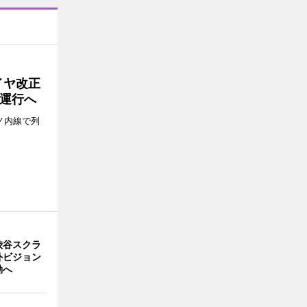
イヤ改正
運行へ
ノ内線で列
渋谷スクラ
外ビジョン
動へ