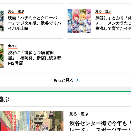
見る・遊ぶ
見る・遊ぶ
映画「ハチミツとクローバ
渋谷にすとぷり「
ー」デジタル版、渋谷でリバ
ぇ」 メンカラた
イバル上映
曲流して育てたイ
食べる
渋谷に「博多もつ鍋 前田
屋」 福岡発、新宿に続き都
内2号店
もっと見る
遊ぶ
見る・遊ぶ
渋谷センター街で今年も
レード」 スポーツチー