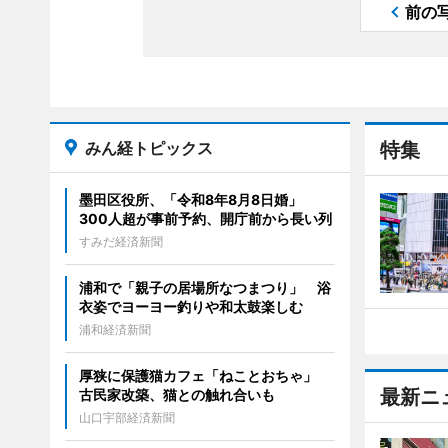
前の
みん経トピックス
特集
墨田区役所、「令和8年8月8日婚」
300人超が事前予約、開庁前から長い列
すみだ経済新聞
浦和で「親子の居場所なつまつり」 浴
衣姿でヨーヨー釣りや和太鼓楽しむ
浦和経済新聞
厚狭に保護猫カフェ「ねことおちゃ」
最新ニ
古民家改築、猫との触れ合いも
山口宇部経済新聞