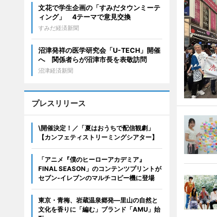
文花で学生企画の「すみだタウンミーテ
ィング」 4テーマで意見交換
すみだ経済新聞
沼津発祥の医学研究会「U-TECH」開催
へ 関係者らが沼津市長を表敬訪問
沼津経済新聞
プレスリリース
\開催決定！／「夏はおうちで配信観劇」
【カンフェティストリーミングシアター】
「アニメ『僕のヒーローアカデミア』
FINAL SEASON」のコンテンツプリントが
セブン‐イレブンのマルチコピー機に登場
東京・青梅、岩蔵温泉郷発―里山の自然と
文化を香りに「編む」ブランド「AMU」始