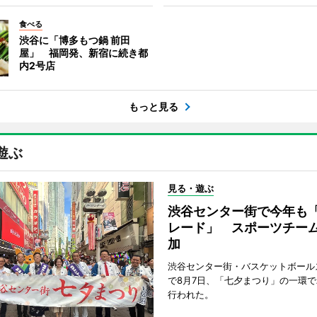
食べる
渋谷に「博多もつ鍋 前田
屋」 福岡発、新宿に続き都
内2号店
もっと見る
遊ぶ
見る・遊ぶ
渋谷センター街で今年も
レード」 スポーツチー
加
渋谷センター街・バスケットボール
で8月7日、「七夕まつり」の一環
行われた。