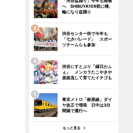
「渋谷盆踊り」今年も開催
へ SHIBUYA109前に櫓、
輪になり盆踊り
渋谷センター街で今年も
「七夕パレード」 スポー
ツチームらも参加
渋谷にすとぷり「縁日かふ
ぇ」 メンカラたこやきや
楽曲流して育てたイチゴも
東京メトロ「銀座線」ダイ
ヤ改正で増発 日中は3分
間隔で運行へ
もっと見る