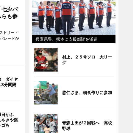
「七夕パ
ムらも参
ストリート
でパレードが
兵庫県警、熊本に支援部隊を派遣
村上、２５号ソロ 大リー
グ
線」ダイヤ
は3分間隔
悠仁さま、朝食作りに参加
縁日かふ
こやきや楽
青森山田が２回戦へ 高校
チゴも
野球