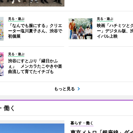
見る・遊ぶ
見る・遊ぶ
「なんでも服にする」クリエ
映画「ハチミツと
ーター塩川夏子さん、渋谷で
ー」デジタル版、
初個展
イバル上映
見る・遊ぶ
渋谷にすとぷり「縁日かふ
ぇ」 メンカラたこやきや楽
曲流して育てたイチゴも
もっと見る
・働く
暮らす・働く
東京メトロ「銀座線」ダ