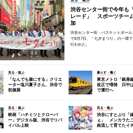
渋谷センター街で今年も
レード」 スポーツチー
加
渋谷センター街・バスケットボール
で8月7日、「七夕まつり」の一環
行われた。
見る・遊ぶ
暮らす・働く
「なんでも服にする」クリエ
東京メトロ「銀座
ーター塩川夏子さん、渋谷で
改正で増発 日中
初個展
で運行へ
見る・遊ぶ
見る・遊ぶ
映画「ハチミツとクローバ
渋谷にすとぷり「
ー」デジタル版、渋谷でリバ
ぇ」 メンカラた
イバル上映
曲流して育てたイ