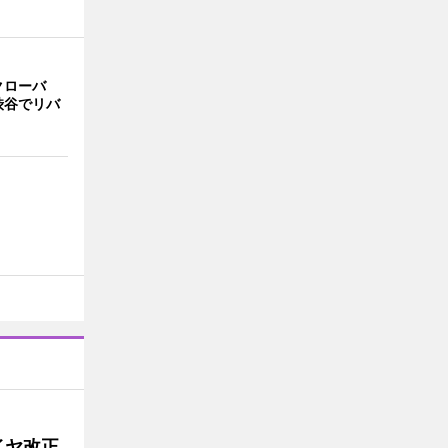
クローバ
渋谷でリバ
イヤ改正