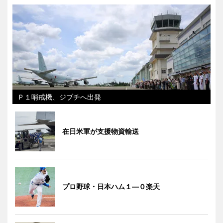
Ｐ１哨戒機、ジブチへ出発
在日米軍が支援物資輸送
プロ野球・日本ハム１―０楽天