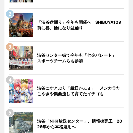
「渋谷盆踊り」今年も開催へ SHIBUYA109
前に櫓、輪になり盆踊り
渋谷センター街で今年も「七夕パレード」
スポーツチームらも参加
渋谷にすとぷり「縁日かふぇ」 メンカラた
こやきや楽曲流して育てたイチゴも
渋谷「NHK放送センター」、情報棟完工 20
26年から本格運用へ