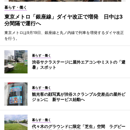
暮らす・働く
東京メトロ「銀座線」ダイヤ改正で増発 日中は3
分間隔で運行へ
東京メトロは9月19日、銀座線と丸ノ内線で列車を増発するダイヤ改正
を行う。
暮らす・働く
渋谷サクラステージに屋外エアコンやミストの「避
暑」スポット
暮らす・働く
観光客の顔写真が渋谷スクランブル交差点の屋外ビ
ジョンに 新サービス始動へ
暮らす・働く
代々木のグラウンドに限定「芝生」空間 ラグビー