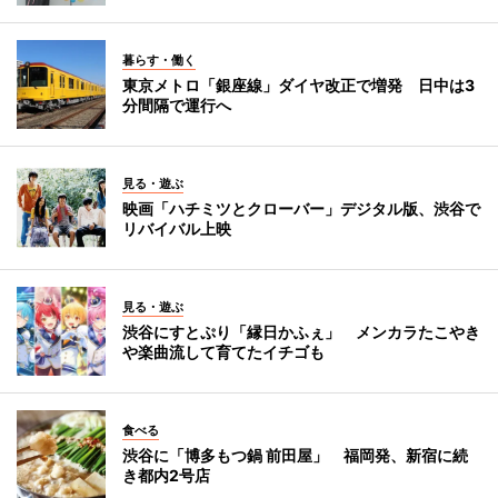
暮らす・働く
東京メトロ「銀座線」ダイヤ改正で増発 日中は3
分間隔で運行へ
見る・遊ぶ
映画「ハチミツとクローバー」デジタル版、渋谷で
リバイバル上映
見る・遊ぶ
渋谷にすとぷり「縁日かふぇ」 メンカラたこやき
や楽曲流して育てたイチゴも
食べる
渋谷に「博多もつ鍋 前田屋」 福岡発、新宿に続
き都内2号店