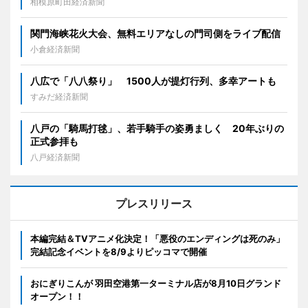
相模原町田経済新聞
関門海峡花火大会、無料エリアなしの門司側をライブ配信
小倉経済新聞
八広で「八八祭り」 1500人が提灯行列、多幸アートも
すみだ経済新聞
八戸の「騎馬打毬」、若手騎手の姿勇ましく 20年ぶりの
正式参拝も
八戸経済新聞
プレスリリース
本編完結＆TVアニメ化決定！「悪役のエンディングは死のみ」
完結記念イベントを8/9よりピッコマで開催
おにぎりこんが 羽田空港第一ターミナル店が8月10日グランド
オープン！！