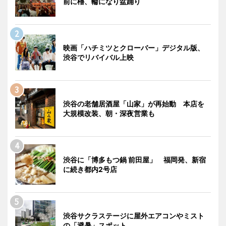
前に櫓、輪になり盆踊り
映画「ハチミツとクローバー」デジタル版、
渋谷でリバイバル上映
渋谷の老舗居酒屋「山家」が再始動 本店を
大規模改装、朝・深夜営業も
渋谷に「博多もつ鍋 前田屋」 福岡発、新宿
に続き都内2号店
渋谷サクラステージに屋外エアコンやミスト
の「避暑」スポット