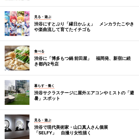
見る・遊ぶ
渋谷にすとぷり「縁日かふぇ」 メンカラたこやき
や楽曲流して育てたイチゴも
食べる
渋谷に「博多もつ鍋 前田屋」 福岡発、新宿に続
き都内2号店
暮らす・働く
渋谷サクラステージに屋外エアコンやミストの「避
暑」スポット
見る・遊ぶ
渋谷で現代美術家・山口真人さん個展
「SELFY」 自撮り女性描く