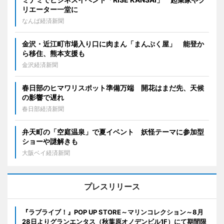
リエーター一堂に
なんば経済新聞
金沢・近江町市場入り口に肉まん「まんぷく屋」 能登か
ら移住、熊本支援も
金沢経済新聞
春日部のヒマワリスポット準備万端 開花はまだ先、天候
の影響で遅れ
春日部経済新聞
弁天町の「空庭温泉」で夏イベント 妖怪テーマに参加型
ショーや謎解きも
大阪ベイ経済新聞
プレスリリース
『ラブライブ！』POP UP STORE～マリンコレクション～8月
28日よりグランエンタス（秋葉原オノデンビル1F）にて期間限