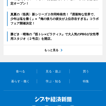
定オープン！
真夏の〈怪異〉新シリーズ２作同時発売！『洒落怖な世界で、
少年は塩を撒く』×『俺の後ろの彼女が上位存在すぎる』コラボ
フェア開催決定！
勝どき・晴海の『筋トレ×ピラティス』で大人気のPBGが女性専
用スタジオ（２号店）を開店。
もっと見る
食べる
見る・遊ぶ
買う
暮らす・働く
学ぶ・知る
特集