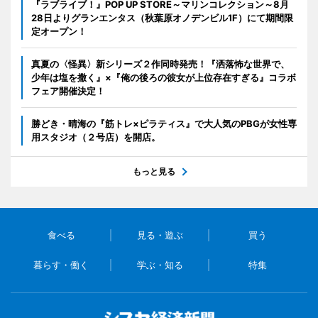
『ラブライブ！』POP UP STORE～マリンコレクション～8月
28日よりグランエンタス（秋葉原オノデンビル1F）にて期間限
定オープン！
真夏の〈怪異〉新シリーズ２作同時発売！『洒落怖な世界で、
少年は塩を撒く』×『俺の後ろの彼女が上位存在すぎる』コラボ
フェア開催決定！
勝どき・晴海の『筋トレ×ピラティス』で大人気のPBGが女性専
用スタジオ（２号店）を開店。
もっと見る
食べる
見る・遊ぶ
買う
暮らす・働く
学ぶ・知る
特集