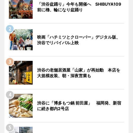
「渋谷盆踊り」今年も開催へ SHIBUYA109
前に櫓、輪になり盆踊り
映画「ハチミツとクローバー」デジタル版、
渋谷でリバイバル上映
渋谷の老舗居酒屋「山家」が再始動 本店を
大規模改装、朝・深夜営業も
渋谷に「博多もつ鍋 前田屋」 福岡発、新宿
に続き都内2号店