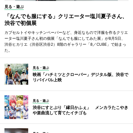
見る・遊ぶ
「なんでも服にする」クリエーター塩川夏子さん、
渋谷で初個展
カプセルトイやキッチンペーパーなど、身近なもので洋服を作るクリエ
ーター塩川夏子さん初の個展「なんでも服にしてみた展」が8月5日、
渋谷ヒカリエ（渋谷区渋谷2）8階のギャラリー「8／CUBE」で始まっ
た。
見る・遊ぶ
映画「ハチミツとクローバー」デジタル版、渋谷で
リバイバル上映
見る・遊ぶ
渋谷にすとぷり「縁日かふぇ」 メンカラたこやき
や楽曲流して育てたイチゴも