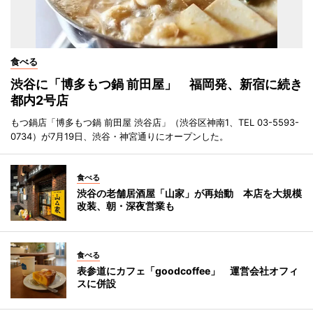
食べる
渋谷に「博多もつ鍋 前田屋」 福岡発、新宿に続き
都内2号店
もつ鍋店「博多もつ鍋 前田屋 渋谷店」（渋谷区神南1、TEL 03-5593-
0734）が7月19日、渋谷・神宮通りにオープンした。
食べる
渋谷の老舗居酒屋「山家」が再始動 本店を大規模
改装、朝・深夜営業も
食べる
表参道にカフェ「goodcoffee」 運営会社オフィ
スに併設