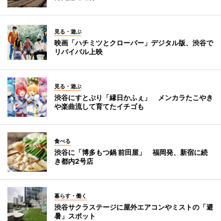
見る・遊ぶ
映画「ハチミツとクローバー」デジタル版、渋谷で
リバイバル上映
見る・遊ぶ
渋谷にすとぷり「縁日かふぇ」 メンカラたこやき
や楽曲流して育てたイチゴも
食べる
渋谷に「博多もつ鍋 前田屋」 福岡発、新宿に続
き都内2号店
暮らす・働く
渋谷サクラステージに屋外エアコンやミストの「避
暑」スポット