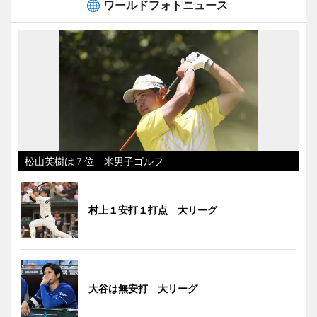
ワールドフォトニュース
松山英樹は７位 米男子ゴルフ
村上１安打１打点 大リーグ
大谷は無安打 大リーグ