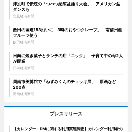
津別町で伝統の「つべつ納涼盆踊り大会」 アメリカン盆
ダンスも
北見経済新聞
飯田の国道153沿いに「3時のおやつクレープ」 南信州産
フルーツ使う
飯田経済新聞
日向に焼き菓子とランチの店「ニック」 子育て中の母2人
が開業
日向経済新聞
周南市美博館で「ねずみくんのチョッキ展」 原画など
200点
周南経済新聞
プレスリリース
【カレンダー・DMに関する利用実態調査】カレンダー利用者の