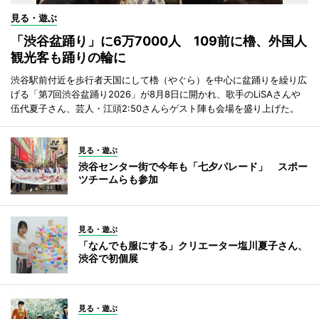
見る・遊ぶ
「渋谷盆踊り」に6万7000人 109前に櫓、外国人
観光客も踊りの輪に
渋谷駅前付近を歩行者天国にして櫓（やぐら）を中心に盆踊りを繰り広
げる「第7回渋谷盆踊り2026」が8月8日に開かれ、歌手のLiSAさんや
伍代夏子さん、芸人・江頭2:50さんらゲスト陣も会場を盛り上げた。
見る・遊ぶ
渋谷センター街で今年も「七夕パレード」 スポー
ツチームらも参加
見る・遊ぶ
「なんでも服にする」クリエーター塩川夏子さん、
渋谷で初個展
見る・遊ぶ