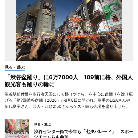
見る・遊ぶ
「渋谷盆踊り」に6万7000人 109前に櫓、外国人
観光客も踊りの輪に
渋谷駅前付近を歩行者天国にして櫓（やぐら）を中心に盆踊りを繰り広
げる「第7回渋谷盆踊り2026」が8月8日に開かれ、歌手のLiSAさんや
伍代夏子さん、芸人・江頭2:50さんらゲスト陣も会場を盛り上げた。
見る・遊ぶ
渋谷センター街で今年も「七夕パレード」 スポー
ツチームらも参加