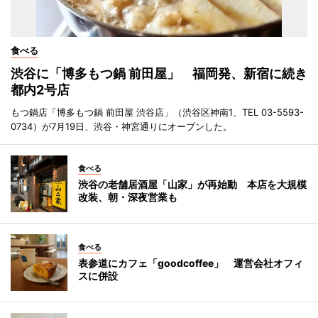
食べる
渋谷に「博多もつ鍋 前田屋」 福岡発、新宿に続き
都内2号店
もつ鍋店「博多もつ鍋 前田屋 渋谷店」（渋谷区神南1、TEL 03-5593-
0734）が7月19日、渋谷・神宮通りにオープンした。
食べる
渋谷の老舗居酒屋「山家」が再始動 本店を大規模
改装、朝・深夜営業も
食べる
表参道にカフェ「goodcoffee」 運営会社オフィ
スに併設