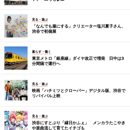
見る・遊ぶ
「なんでも服にする」クリエーター塩川夏子さん、
渋谷で初個展
暮らす・働く
東京メトロ「銀座線」ダイヤ改正で増発 日中は3
分間隔で運行へ
見る・遊ぶ
映画「ハチミツとクローバー」デジタル版、渋谷で
リバイバル上映
見る・遊ぶ
渋谷にすとぷり「縁日かふぇ」 メンカラたこやき
や楽曲流して育てたイチゴも