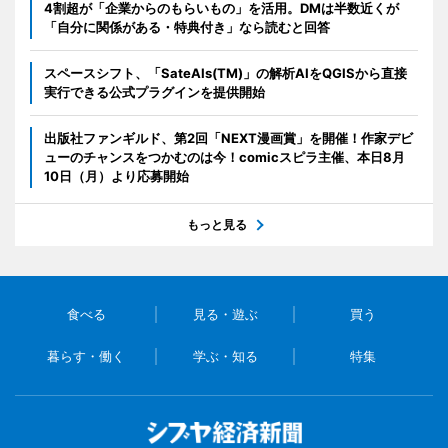
4割超が「企業からのもらいもの」を活用。DMは半数近くが
「自分に関係がある・特典付き」なら読むと回答
スペースシフト、「SateAIs(TM)」の解析AIをQGISから直接
実行できる公式プラグインを提供開始
出版社ファンギルド、第2回「NEXT漫画賞」を開催！作家デビ
ューのチャンスをつかむのは今！comicスピラ主催、本日8月
10日（月）より応募開始
もっと見る
食べる
見る・遊ぶ
買う
暮らす・働く
学ぶ・知る
特集