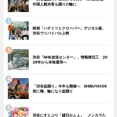
外国人観光客も踊りの輪に
映画「ハチミツとクローバー」デジタル版、
渋谷でリバイバル上映
渋谷「NHK放送センター」、情報棟完工 20
26年から本格運用へ
「渋谷盆踊り」今年も開催へ SHIBUYA109
前に櫓、輪になり盆踊り
渋谷にすとぷり「縁日かふぇ」 メンカラた