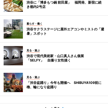
渋谷に「博多もつ鍋 前田屋」 福岡発、新宿に続
き都内2号店
暮らす・働く
渋谷サクラステージに屋外エアコンやミストの「避
暑」スポット
見る・遊ぶ
渋谷で現代美術家・山口真人さん個展
「SELFY」 自撮り女性描く
見る・遊ぶ
「渋谷盆踊り」今年も開催へ SHIBUYA109前に
櫓、輪になり盆踊り