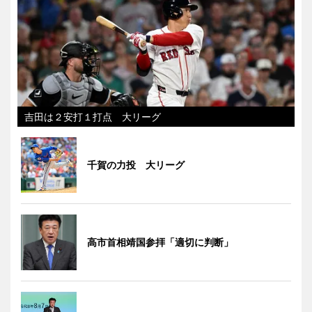
吉田は２安打１打点 大リーグ
千賀の力投 大リーグ
高市首相靖国参拝「適切に判断」