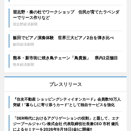
習志野・奏の杜でワークショップ 住民が育てたラベンダ
ーでリース作りなど
習志野経済新聞
飯田でピアノ演奏体験 世界三大ピアノ2台を弾き比べ
飯田経済新聞
熊本・新市街に焼き鳥チェーン「鳥貴族」 県内2店舗目
熊本経済新聞
プレスリリース
『住友不動産 ショッピングシティイオンカード』会員数10万人
突破！“暮らしに寄り添うカード”として独自サービスを強化
「DER時代におけるアグリゲーションの役割」と題して、エナ
ジープールジャパン株式会社 代表取締役社長兼CEO 市村 健氏
によるセミナーを2026年9月18日(金)に開催!!