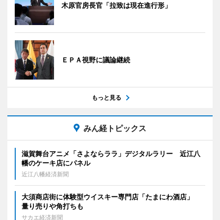
木原官房長官「拉致は現在進行形」
ＥＰＡ視野に議論継続
もっと見る
みん経トピックス
滋賀舞台アニメ「さよならララ」デジタルラリー 近江八
幡のケーキ店にパネル
近江八幡経済新聞
大須商店街に体験型ウイスキー専門店「たまにわ酒店」
量り売りや角打ちも
サカエ経済新聞