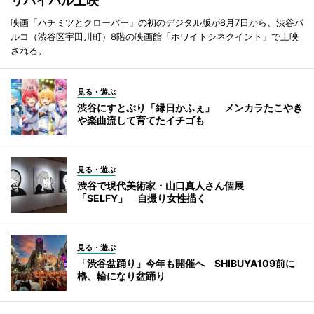
リバイバル上映
映画「ハチミツとクローバー」の初のデジタル版が8月7日から、渋谷パ
ルコ（渋谷区宇田川町）8階の映画館「ホワイトシネクイント」で上映
される。
見る・遊ぶ
渋谷にすとぷり「縁日かふぇ」 メンカラたこやき
や楽曲流して育てたイチゴも
見る・遊ぶ
渋谷で現代美術家・山口真人さん個展
「SELFY」 自撮り女性描く
見る・遊ぶ
「渋谷盆踊り」今年も開催へ SHIBUYA109前に
櫓、輪になり盆踊り