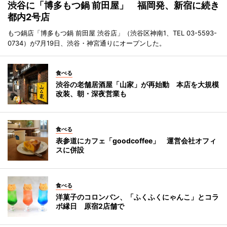
渋谷に「博多もつ鍋 前田屋」 福岡発、新宿に続き
都内2号店
もつ鍋店「博多もつ鍋 前田屋 渋谷店」（渋谷区神南1、TEL 03-5593-
0734）が7月19日、渋谷・神宮通りにオープンした。
食べる
渋谷の老舗居酒屋「山家」が再始動 本店を大規模
改装、朝・深夜営業も
食べる
表参道にカフェ「goodcoffee」 運営会社オフィ
スに併設
食べる
洋菓子のコロンバン、「ふくふくにゃんこ」とコラ
ボ縁日 原宿2店舗で