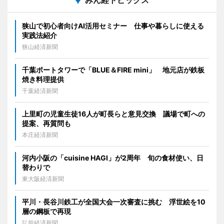
狭山で初心者向けAI活用セミナー 仕事や暮らしに使える
実践法紹介
狭山経済新聞
千葉ポートタワーで「BLUE＆FIRE mini」 地元店が鉄板
焼き料理提供
千葉経済新聞
上里町の児童生徒16人が町長らと意見交換 議場で町への
提案、再質問も
本庄経済新聞
河内小阪の「cuisine HAGI」が2周年 旬の食材使い、日
替わりで
東大阪経済新聞
平川・長谷川鉄工が全国大会一次審査に挑む 浮世絵を10
層の鋼板で再現
弘前経済新聞