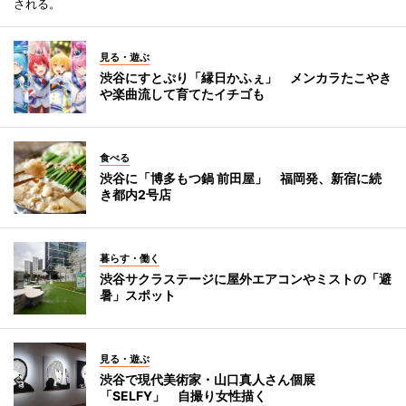
される。
見る・遊ぶ
渋谷にすとぷり「縁日かふぇ」 メンカラたこやき
や楽曲流して育てたイチゴも
食べる
渋谷に「博多もつ鍋 前田屋」 福岡発、新宿に続
き都内2号店
暮らす・働く
渋谷サクラステージに屋外エアコンやミストの「避
暑」スポット
見る・遊ぶ
渋谷で現代美術家・山口真人さん個展
「SELFY」 自撮り女性描く