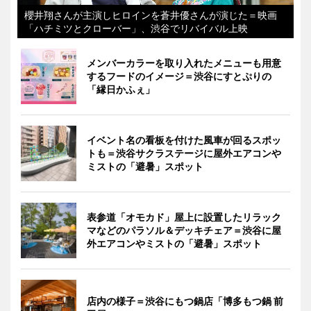
櫻井翔さんが主演しヒロインを蒼井優さんが演じた＝映画
「ハチミツとクローバー」、渋谷でリバイバル上映
メンバーカラーを取り入れたメニューも用意
するフードのイメージ＝渋谷にすとぷりの
「縁日かふぇ」
イベント名の看板を付けた風車が回るスポッ
トも＝渋谷サクラステージに屋外エアコンや
ミストの「避暑」スポット
表参道「オモカド」屋上に設置したリラック
マなどのパラソル＆デッキチェア＝渋谷に屋
外エアコンやミストの「避暑」スポット
店内の様子＝渋谷にもつ鍋店「博多もつ鍋 前