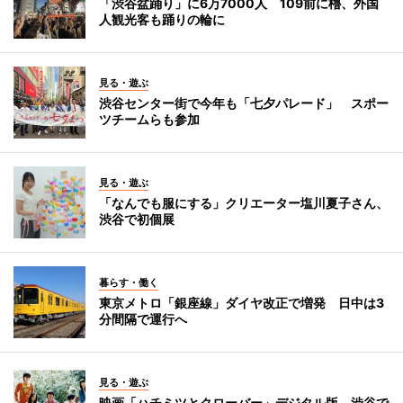
「渋谷盆踊り」に6万7000人 109前に櫓、外国
人観光客も踊りの輪に
見る・遊ぶ
渋谷センター街で今年も「七夕パレード」 スポー
ツチームらも参加
見る・遊ぶ
「なんでも服にする」クリエーター塩川夏子さん、
渋谷で初個展
暮らす・働く
東京メトロ「銀座線」ダイヤ改正で増発 日中は3
分間隔で運行へ
見る・遊ぶ
映画「ハチミツとクローバー」デジタル版、渋谷で