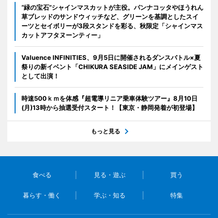
“緑の宝石”シャインマスカットが主役。パンナコッタやほうれん
草ブレッドのサンドウィッチなど、グリーンを基調としたスイ
ーツとセイボリーが3段スタンドを彩る、秋限定「シャインマス
カットアフタヌーンティー」
Valuence INFINITIES、9月5日に開催されるダンスバトル×夏
祭りの新イベント「CHIKURA SEASIDE JAM」にメインゲスト
として出演！
時速500ｋｍを体感『超電導リニア乗車体験ツアー』8月10日
(月)13時から抽選受付スタート！【東京・静岡発着が初登場】
もっと見る
食べる
見る・遊ぶ
買う
暮らす・働く
学ぶ・知る
特集