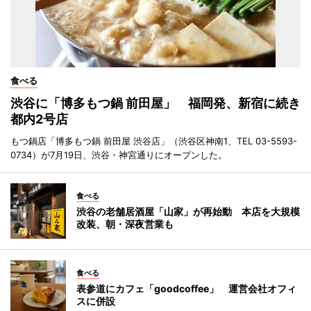
食べる
渋谷に「博多もつ鍋 前田屋」 福岡発、新宿に続き
都内2号店
もつ鍋店「博多もつ鍋 前田屋 渋谷店」（渋谷区神南1、TEL 03-5593-
0734）が7月19日、渋谷・神宮通りにオープンした。
食べる
渋谷の老舗居酒屋「山家」が再始動 本店を大規模
改装、朝・深夜営業も
食べる
表参道にカフェ「goodcoffee」 運営会社オフィ
スに併設