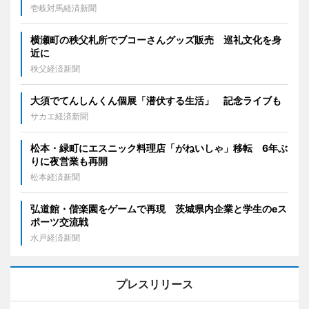
壱岐対馬経済新聞
横瀬町の秩父札所でブコーさんグッズ販売 巡礼文化を身
近に
秩父経済新聞
大須でてんしんくん個展「潜伏する生活」 記念ライブも
サカエ経済新聞
松本・緑町にエスニック料理店「がねいしゃ」移転 6年ぶ
りに夜営業も再開
松本経済新聞
弘道館・偕楽園をゲームで再現 茨城県内企業と学生のeス
ポーツ交流戦
水戸経済新聞
プレスリリース