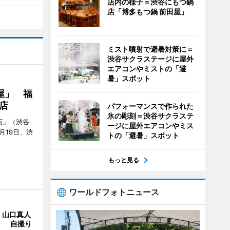
店内の様子＝渋谷にもつ鍋
店「博多もつ鍋 前田屋」
ミスト噴射で避暑対策に＝
渋谷サクラステージに屋外
エアコンやミストの「避
暑」スポット
屋」 福
店
パフォーマンスで作られた
氷の彫刻＝渋谷サクラステ
店」（渋谷
ージに屋外エアコンやミス
7月19日、渋
トの「避暑」スポット
もっと見る
ワールドフォトニュース
・山口真人
Y」 自撮り