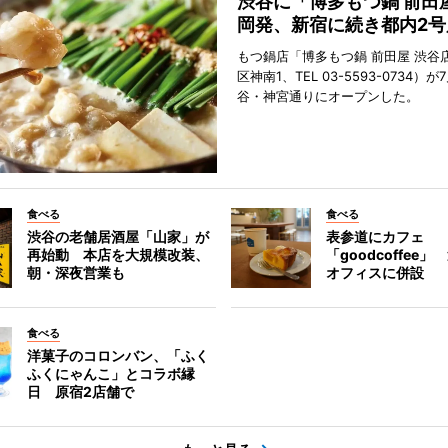
渋谷に「博多もつ鍋 前田
岡発、新宿に続き都内2号
もつ鍋店「博多もつ鍋 前田屋 渋谷
区神南1、TEL 03-5593-0734）が
谷・神宮通りにオープンした。
食べる
食べる
渋谷の老舗居酒屋「山家」が
表参道にカフェ
再始動 本店を大規模改装、
「goodcoffee
朝・深夜営業も
オフィスに併設
食べる
洋菓子のコロンバン、「ふく
ふくにゃんこ」とコラボ縁
日 原宿2店舗で