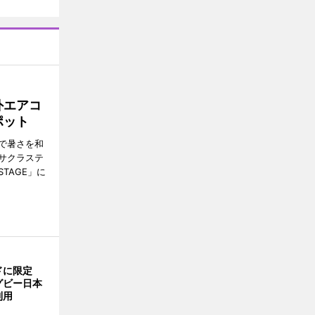
外エアコ
ポット
で暑さを和
サクラステ
TAGE」に
ドに限定
グビー日本
利用