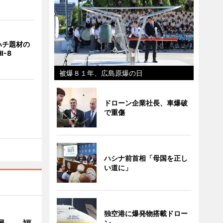
ハチ題材の
I-8
被爆８１年、広島原爆の日
ドローン企業社長、車爆破
で重傷
ハシナ前首相「母国を正し
い道に」
独空港に爆発物搭載ドロー
ン