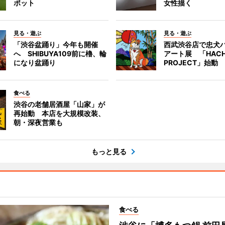
ポット
女性描く
見る・遊ぶ
見る・遊ぶ
「渋谷盆踊り」今年も開催
西武渋谷店で忠犬
へ SHIBUYA109前に櫓、輪
アート展 「HACH
になり盆踊り
PROJECT」始動
食べる
渋谷の老舗居酒屋「山家」が
再始動 本店を大規模改装、
朝・深夜営業も
もっと見る
食べる