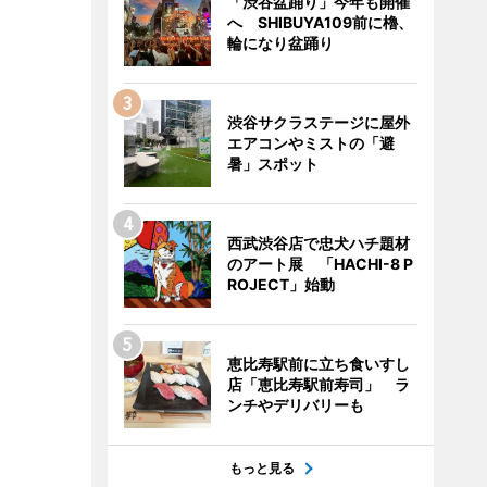
「渋谷盆踊り」今年も開催
へ SHIBUYA109前に櫓、
輪になり盆踊り
渋谷サクラステージに屋外
エアコンやミストの「避
暑」スポット
西武渋谷店で忠犬ハチ題材
のアート展 「HACHI-8 P
ROJECT」始動
恵比寿駅前に立ち食いすし
店「恵比寿駅前寿司」 ラ
ンチやデリバリーも
もっと見る