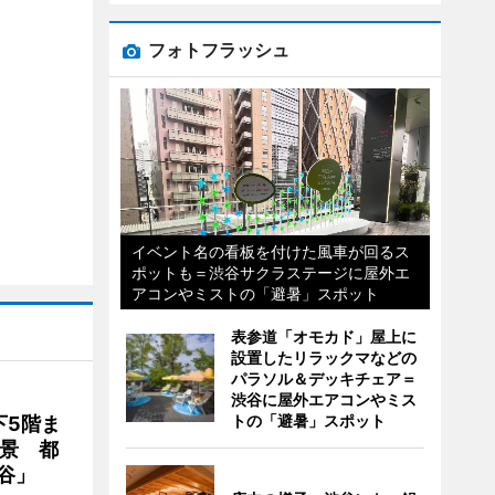
フォトフラッシュ
イベント名の看板を付けた風車が回るス
ポットも＝渋谷サクラステージに屋外エ
アコンやミストの「避暑」スポット
表参道「オモカド」屋上に
設置したリラックマなどの
パラソル＆デッキチェア＝
渋谷に屋外エアコンやミス
トの「避暑」スポット
下5階ま
夜景 都
谷」