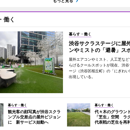
もっと見る
・働く
暮らす・働く
渋谷サクラステージに屋
ンやミストの「避暑」ス
屋外エアコンやミスト、人工芝など
らげるクールスポットが現在、渋谷
ージ（渋谷区桜丘町）の「にぎわいS
出現している。
暮らす・働く
暮らす・働く
観光客の顔写真が渋谷スクラ
代々木のグラウン
ンブル交差点の屋外ビジョン
「芝生」空間 ラ
に 新サービス始動へ
代表戦の芝生を再