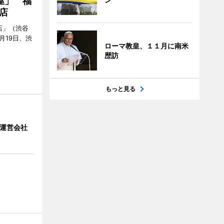
屋」 福
店
店」（渋谷
7月19日、渋
ローマ教皇、１１月に南米
歴訪
もっと見る
」 運営会社