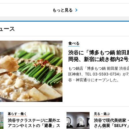
もっと見る
ュース
食べる
渋谷に「博多もつ鍋 前田
岡発、新宿に続き都内2号
もつ鍋店「博多もつ鍋 前田屋 渋谷
区神南1、TEL 03-5593-0734）が
谷・神宮通りにオープンした。
暮らす・働く
見る・遊ぶ
渋谷サクラステージに屋外エ
渋谷で現代美術家
アコンやミストの「避暑」ス
さん個展「SELF