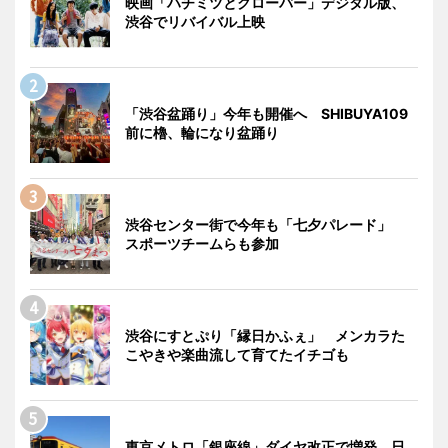
映画「ハチミツとクローバー」デジタル版、
渋谷でリバイバル上映
「渋谷盆踊り」今年も開催へ SHIBUYA109
前に櫓、輪になり盆踊り
渋谷センター街で今年も「七夕パレード」
スポーツチームらも参加
渋谷にすとぷり「縁日かふぇ」 メンカラた
こやきや楽曲流して育てたイチゴも
東京メトロ「銀座線」ダイヤ改正で増発 日