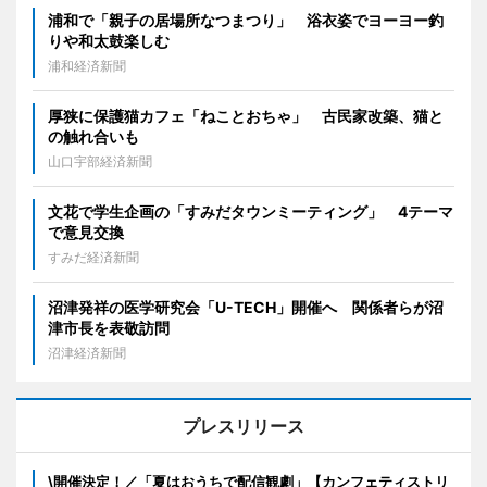
浦和で「親子の居場所なつまつり」 浴衣姿でヨーヨー釣
りや和太鼓楽しむ
浦和経済新聞
厚狭に保護猫カフェ「ねことおちゃ」 古民家改築、猫と
の触れ合いも
山口宇部経済新聞
文花で学生企画の「すみだタウンミーティング」 4テーマ
で意見交換
すみだ経済新聞
沼津発祥の医学研究会「U-TECH」開催へ 関係者らが沼
津市長を表敬訪問
沼津経済新聞
プレスリリース
\開催決定！／「夏はおうちで配信観劇」【カンフェティストリ