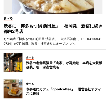
食べる
渋谷に「博多もつ鍋 前田屋」 福岡発、新宿に続き
都内2号店
もつ鍋店「博多もつ鍋 前田屋 渋谷店」（渋谷区神南1、TEL 03-5593-
0734）が7月19日、渋谷・神宮通りにオープンした。
食べる
渋谷の老舗居酒屋「山家」が再始動 本店を大規模
改装、朝・深夜営業も
食べる
表参道にカフェ「goodcoffee」 運営会社オフィ
スに併設