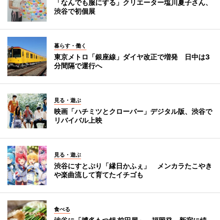
「なんでも服にする」クリエーター塩川夏子さん、
渋谷で初個展
暮らす・働く
東京メトロ「銀座線」ダイヤ改正で増発 日中は3
分間隔で運行へ
見る・遊ぶ
映画「ハチミツとクローバー」デジタル版、渋谷で
リバイバル上映
見る・遊ぶ
渋谷にすとぷり「縁日かふぇ」 メンカラたこやき
や楽曲流して育てたイチゴも
食べる