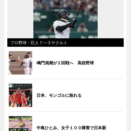
プロ野球・巨人７―３ヤクルト
鳴門渦潮が２回戦へ 高校野球
日本、モンゴルに敗れる
中島ひとみ、女子１００障害で日本新