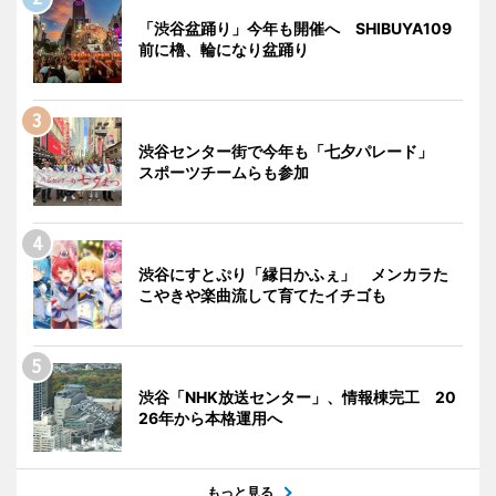
「渋谷盆踊り」今年も開催へ SHIBUYA109
前に櫓、輪になり盆踊り
渋谷センター街で今年も「七夕パレード」
スポーツチームらも参加
渋谷にすとぷり「縁日かふぇ」 メンカラた
こやきや楽曲流して育てたイチゴも
渋谷「NHK放送センター」、情報棟完工 20
26年から本格運用へ
もっと見る