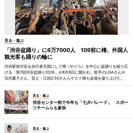
見る・遊ぶ
「渋谷盆踊り」に6万7000人 109前に櫓、外国人
観光客も踊りの輪に
渋谷駅前付近を歩行者天国にして櫓（やぐら）を中心に盆踊りを繰り広
げる「第7回渋谷盆踊り2026」が8月8日に開かれ、歌手のLiSAさんや
伍代夏子さん、芸人・江頭2:50さんらゲスト陣も会場を盛り上げた。
見る・遊ぶ
渋谷センター街で今年も「七夕パレード」 スポー
ツチームらも参加
見る・遊ぶ