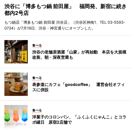
渋谷に「博多もつ鍋 前田屋」 福岡発、新宿に続き
都内2号店
もつ鍋店「博多もつ鍋 前田屋 渋谷店」（渋谷区神南1、TEL 03-5593-
0734）が7月19日、渋谷・神宮通りにオープンした。
食べる
渋谷の老舗居酒屋「山家」が再始動 本店を大規模
改装、朝・深夜営業も
食べる
表参道にカフェ「goodcoffee」 運営会社オフィ
スに併設
食べる
洋菓子のコロンバン、「ふくふくにゃんこ」とコラ
ボ縁日 原宿2店舗で