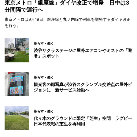
東京メトロ「銀座線」ダイヤ改正で増発 日中は3
分間隔で運行へ
東京メトロは9月19日、銀座線と丸ノ内線で列車を増発するダイヤ改正
を行う。
暮らす・働く
渋谷サクラステージに屋外エアコンやミストの「避
暑」スポット
暮らす・働く
観光客の顔写真が渋谷スクランブル交差点の屋外ビ
ジョンに 新サービス始動へ
暮らす・働く
代々木のグラウンドに限定「芝生」空間 ラグビー
日本代表戦の芝生を再利用