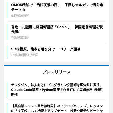
OMO5函館で「函館夜景の日」 手回しオルガンで野外劇
テーマ曲
函館経済新聞
香港・九龍塘に韓国料理店「Social」 韓国定番料理を現
代風に
香港経済新聞
SC相模原、熊本と引き分け J3リーグ開幕
相模原町田経済新聞
プレスリリース
テックジム、法人向けにプログラミング講師を客先常駐派遣。
Claude Code講座・Python講座を永田町にて毎週無料で対面
開催
【英会話レッスン回数無制限】ネイティブキャンプ、レッスン
の「文字起こし」機能をアップデート 検索や部分リピートな