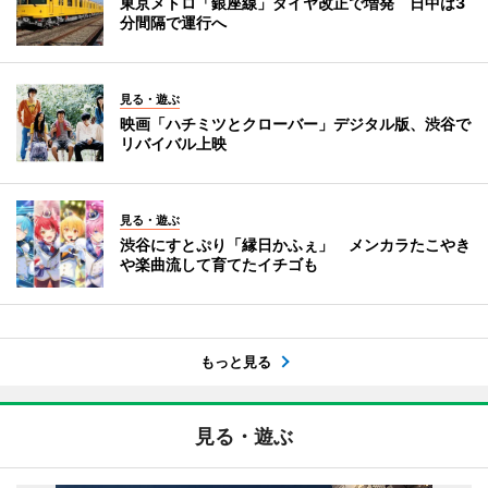
東京メトロ「銀座線」ダイヤ改正で増発 日中は3
分間隔で運行へ
見る・遊ぶ
映画「ハチミツとクローバー」デジタル版、渋谷で
リバイバル上映
見る・遊ぶ
渋谷にすとぷり「縁日かふぇ」 メンカラたこやき
や楽曲流して育てたイチゴも
もっと見る
見る・遊ぶ