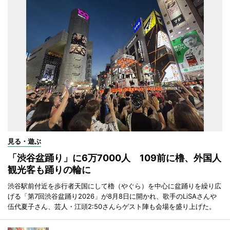
見る・遊ぶ
「渋谷盆踊り」に6万7000人 109前に櫓、外国人
観光客も踊りの輪に
渋谷駅前付近を歩行者天国にして櫓（やぐら）を中心に盆踊りを繰り広
げる「第7回渋谷盆踊り2026」が8月8日に開かれ、歌手のLiSAさんや
伍代夏子さん、芸人・江頭2:50さんらゲスト陣も会場を盛り上げた。