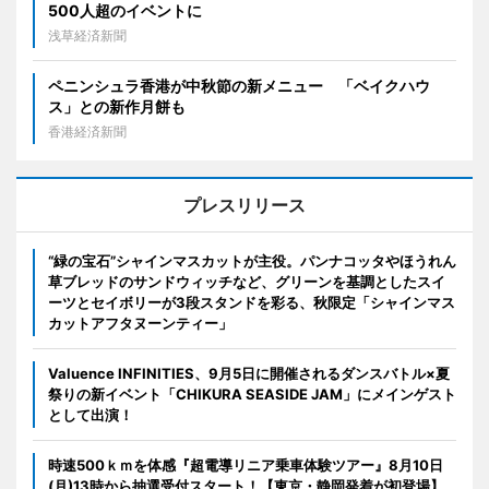
500人超のイベントに
浅草経済新聞
ペニンシュラ香港が中秋節の新メニュー 「ベイクハウ
ス」との新作月餅も
香港経済新聞
プレスリリース
“緑の宝石”シャインマスカットが主役。パンナコッタやほうれん
草ブレッドのサンドウィッチなど、グリーンを基調としたスイ
ーツとセイボリーが3段スタンドを彩る、秋限定「シャインマス
カットアフタヌーンティー」
Valuence INFINITIES、9月5日に開催されるダンスバトル×夏
祭りの新イベント「CHIKURA SEASIDE JAM」にメインゲスト
として出演！
時速500ｋｍを体感『超電導リニア乗車体験ツアー』8月10日
(月)13時から抽選受付スタート！【東京・静岡発着が初登場】