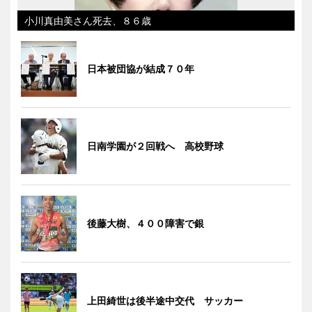
小川真由美さん死去、８６歳
日本被団協が結成７０年
日南学園が２回戦へ 高校野球
後藤大樹、４００障害で銀
上田綺世は後半途中交代 サッカー