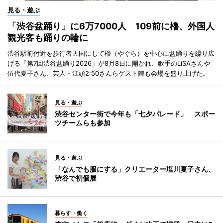
見る・遊ぶ
「渋谷盆踊り」に6万7000人 109前に櫓、外国人
観光客も踊りの輪に
渋谷駅前付近を歩行者天国にして櫓（やぐら）を中心に盆踊りを繰り広
げる「第7回渋谷盆踊り2026」が8月8日に開かれ、歌手のLiSAさんや
伍代夏子さん、芸人・江頭2:50さんらゲスト陣も会場を盛り上げた。
見る・遊ぶ
渋谷センター街で今年も「七夕パレード」 スポー
ツチームらも参加
見る・遊ぶ
「なんでも服にする」クリエーター塩川夏子さん、
渋谷で初個展
暮らす・働く