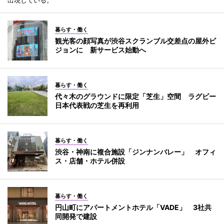
出現している。
暮らす・働く
観光客の顔写真が渋谷スクランブル交差点の屋外ビ
ジョンに 新サービス始動へ
暮らす・働く
代々木のグラウンドに限定「芝生」空間 ラグビー
日本代表戦の芝生を再利用
暮らす・働く
渋谷・神南に複合施設「ジンナンバレー」 オフィ
ス・店舗・ホテル併設
暮らす・働く
円山町にアパートメントホテル「VADE」 3社共
同開発で建設