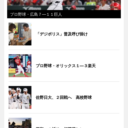
プロ野球・広島７―１１巨人
「デジポリス」普及呼び掛け
プロ野球・オリックス１―３楽天
佐野日大、２回戦へ 高校野球