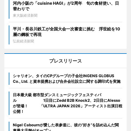
河内小阪の「cuisine HAGI」が2周年 旬の食材使い、日
替わりで
東大阪経済新聞
平川・長谷川鉄工が全国大会一次審査に挑む 浮世絵を10
層の鋼板で再現
弘前経済新聞
プレスリリース
シャリオン、タイのCPグループの子会社INGENS GLOBUS
Co., Ltd. と資本提携および合弁会社設立に関する調印式を実施
日本最大級 都市型ダンスミュージックフェスティバ
ル 1日目にZedd B2B Knock2、2日目にAlesso
が登場！ 「ULTRA JAPAN 2026」アーティスト出演日程
公開！
Nigel Cabournが愛した表参道に、彼の“好き”を詰め込んだ関
東最大店舗がオープン。