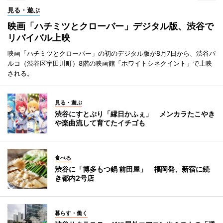
見る・遊ぶ
映画「ハチミツとクローバー」デジタル版、渋谷で
リバイバル上映
映画「ハチミツとクローバー」の初のデジタル版が8月7日から、渋谷パ
ルコ（渋谷区宇田川町）8階の映画館「ホワイトシネクイント」で上映
される。
見る・遊ぶ
渋谷にすとぷり「縁日かふぇ」 メンカラたこやき
や楽曲流して育てたイチゴも
食べる
渋谷に「博多もつ鍋 前田屋」 福岡発、新宿に続
き都内2号店
暮らす・働く