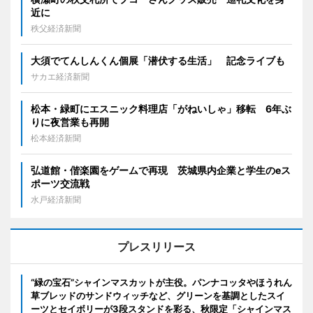
近に
秩父経済新聞
大須でてんしんくん個展「潜伏する生活」 記念ライブも
サカエ経済新聞
松本・緑町にエスニック料理店「がねいしゃ」移転 6年ぶ
りに夜営業も再開
松本経済新聞
弘道館・偕楽園をゲームで再現 茨城県内企業と学生のeス
ポーツ交流戦
水戸経済新聞
プレスリリース
“緑の宝石”シャインマスカットが主役。パンナコッタやほうれん
草ブレッドのサンドウィッチなど、グリーンを基調としたスイ
ーツとセイボリーが3段スタンドを彩る、秋限定「シャインマス