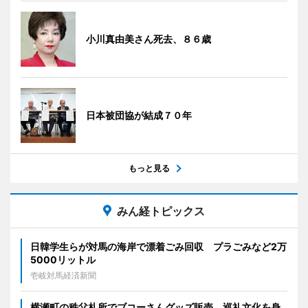
小川真由美さん死去、８６歳
日本被団協が結成７０年
もっと見る
みん経トピックス
日韓学生らが対馬の海岸で漂着ごみ回収 プラごみなど2万
5000リットル
壱岐対馬経済新聞
横瀬町の秩父札所でブコーさんグッズ販売 巡礼文化を身