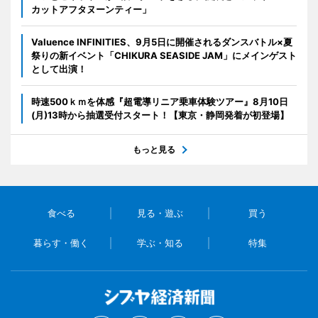
カットアフタヌーンティー」
Valuence INFINITIES、9月5日に開催されるダンスバトル×夏
祭りの新イベント「CHIKURA SEASIDE JAM」にメインゲスト
として出演！
時速500ｋｍを体感『超電導リニア乗車体験ツアー』8月10日
(月)13時から抽選受付スタート！【東京・静岡発着が初登場】
もっと見る
食べる
見る・遊ぶ
買う
暮らす・働く
学ぶ・知る
特集