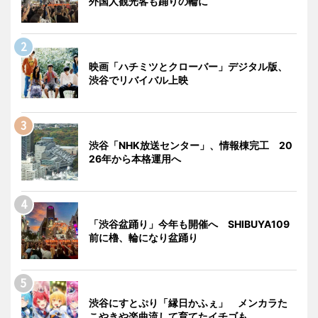
外国人観光客も踊りの輪に
映画「ハチミツとクローバー」デジタル版、
渋谷でリバイバル上映
渋谷「NHK放送センター」、情報棟完工 20
26年から本格運用へ
「渋谷盆踊り」今年も開催へ SHIBUYA109
前に櫓、輪になり盆踊り
渋谷にすとぷり「縁日かふぇ」 メンカラた
こやきや楽曲流して育てたイチゴも