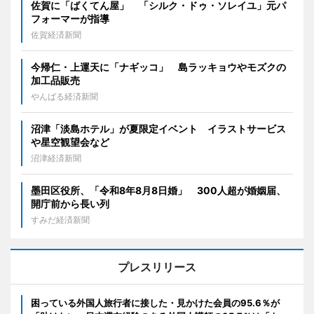
佐賀に「ばくてん屋」 「シルク・ドゥ・ソレイユ」元パ
フォーマーが指導
佐賀経済新聞
今帰仁・上運天に「ナギッコ」 島ラッキョウやモズクの
加工品販売
やんばる経済新聞
沼津「淡島ホテル」が夏限定イベント イラストサービス
や星空観望会など
沼津経済新聞
墨田区役所、「令和8年8月8日婚」 300人超が婚姻届、
開庁前から長い列
すみだ経済新聞
プレスリリース
困っている外国人旅行者に接した・見かけた会員の95.6％が