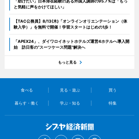
「助けたい」日本滞在経験のある外国人講師の95.7％は「もっ
と気軽に声をかけてほしい」
【TAC公務員】8/13(木)「オンラインオリエンテーション（体
験入学）」を無料で開催！学習スタートはじめの1歩！
「APEX24」、ダイワロイネットホテルズ運営4ホテルへ導入開
始 訪日客の“スーツケース問題”解決へ
もっと見る
食べる
見る・遊ぶ
買う
暮らす・働く
学ぶ・知る
特集