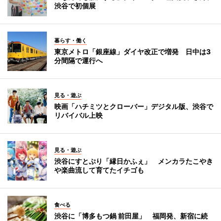
渋谷で初個展
暮らす・働く
東京メトロ「銀座線」ダイヤ改正で増発 日中は3
分間隔で運行へ
見る・遊ぶ
映画「ハチミツとクローバー」デジタル版、渋谷で
リバイバル上映
見る・遊ぶ
渋谷にすとぷり「縁日かふぇ」 メンカラたこやき
や楽曲流して育てたイチゴも
食べる
渋谷に「博多もつ鍋 前田屋」 福岡発、新宿に続