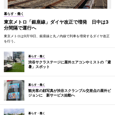
暮らす・働く
東京メトロ「銀座線」ダイヤ改正で増発 日中は3
分間隔で運行へ
東京メトロは9月19日、銀座線と丸ノ内線で列車を増発するダイヤ改正
を行う。
暮らす・働く
渋谷サクラステージに屋外エアコンやミストの「避
暑」スポット
暮らす・働く
観光客の顔写真が渋谷スクランブル交差点の屋外ビ
ジョンに 新サービス始動へ
暮らす・働く