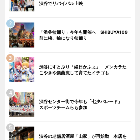
渋谷でリバイバル上映
「渋谷盆踊り」今年も開催へ SHIBUYA109
前に櫓、輪になり盆踊り
渋谷にすとぷり「縁日かふぇ」 メンカラた
こやきや楽曲流して育てたイチゴも
渋谷センター街で今年も「七夕パレード」
スポーツチームらも参加
渋谷の老舗居酒屋「山家」が再始動 本店を