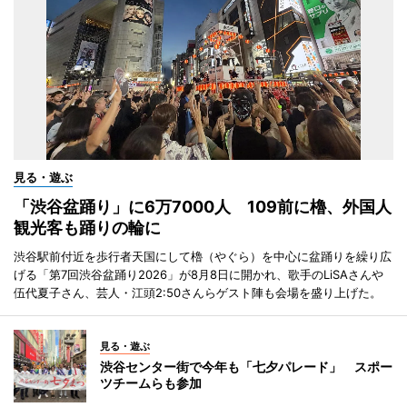
見る・遊ぶ
「渋谷盆踊り」に6万7000人 109前に櫓、外国人
観光客も踊りの輪に
渋谷駅前付近を歩行者天国にして櫓（やぐら）を中心に盆踊りを繰り広
げる「第7回渋谷盆踊り2026」が8月8日に開かれ、歌手のLiSAさんや
伍代夏子さん、芸人・江頭2:50さんらゲスト陣も会場を盛り上げた。
見る・遊ぶ
渋谷センター街で今年も「七夕パレード」 スポー
ツチームらも参加