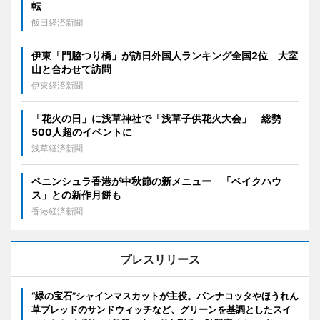
転
飯田経済新聞
伊東「門脇つり橋」が訪日外国人ランキング全国2位 大室
山と合わせて訪問
伊東経済新聞
「花火の日」に浅草神社で「浅草子供花火大会」 総勢
500人超のイベントに
浅草経済新聞
ペニンシュラ香港が中秋節の新メニュー 「ベイクハウ
ス」との新作月餅も
香港経済新聞
プレスリリース
“緑の宝石”シャインマスカットが主役。パンナコッタやほうれん
草ブレッドのサンドウィッチなど、グリーンを基調としたスイ