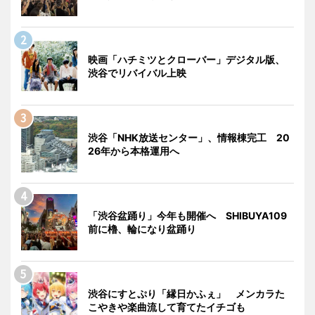
映画「ハチミツとクローバー」デジタル版、
渋谷でリバイバル上映
渋谷「NHK放送センター」、情報棟完工 20
26年から本格運用へ
「渋谷盆踊り」今年も開催へ SHIBUYA109
前に櫓、輪になり盆踊り
渋谷にすとぷり「縁日かふぇ」 メンカラた
こやきや楽曲流して育てたイチゴも