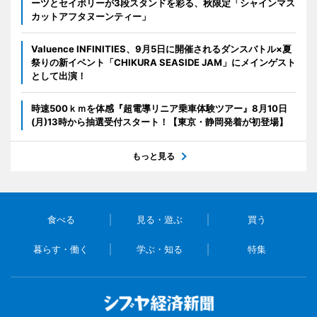
ーツとセイボリーが3段スタンドを彩る、秋限定「シャインマス
カットアフタヌーンティー」
Valuence INFINITIES、9月5日に開催されるダンスバトル×夏
祭りの新イベント「CHIKURA SEASIDE JAM」にメインゲスト
として出演！
時速500ｋｍを体感『超電導リニア乗車体験ツアー』8月10日
(月)13時から抽選受付スタート！【東京・静岡発着が初登場】
もっと見る
食べる
見る・遊ぶ
買う
暮らす・働く
学ぶ・知る
特集