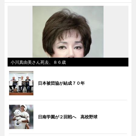
小川真由美さん死去、８６歳
日本被団協が結成７０年
日南学園が２回戦へ 高校野球