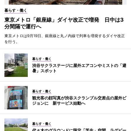
暮らす・働く
東京メトロ「銀座線」ダイヤ改正で増発 日中は3
分間隔で運行へ
東京メトロは9月19日、銀座線と丸ノ内線で列車を増発するダイヤ改正
を行う。
暮らす・働く
渋谷サクラステージに屋外エアコンやミストの「避
暑」スポット
暮らす・働く
観光客の顔写真が渋谷スクランブル交差点の屋外ビ
ジョンに 新サービス始動へ
暮らす・働く
代々木のグラウンドに限定「芝生」空間 ラグビー