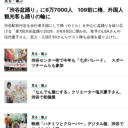
見る・遊ぶ
「渋谷盆踊り」に6万7000人 109前に櫓、外国人
観光客も踊りの輪に
渋谷駅前付近を歩行者天国にして櫓（やぐら）を中心に盆踊りを繰り広
げる「第7回渋谷盆踊り2026」が8月8日に開かれ、歌手のLiSAさんや
伍代夏子さん、芸人・江頭2:50さんらゲスト陣も会場を盛り上げた。
見る・遊ぶ
渋谷センター街で今年も「七夕パレード」 スポー
ツチームらも参加
見る・遊ぶ
「なんでも服にする」クリエーター塩川夏子さん、
渋谷で初個展
見る・遊ぶ
映画「ハチミツとクローバー」デジタル版、渋谷で