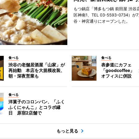
もつ鍋店「博多もつ鍋 前田屋 渋谷
区神南1、TEL 03-5593-0734）が
谷・神宮通りにオープンした。
食べる
食べる
渋谷の老舗居酒屋「山家」が
表参道にカフェ
再始動 本店を大規模改装、
「goodcoffee
朝・深夜営業も
オフィスに併設
食べる
洋菓子のコロンバン、「ふく
ふくにゃんこ」とコラボ縁
日 原宿2店舗で
もっと見る