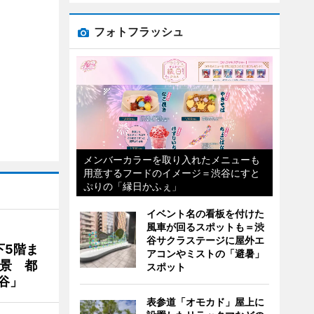
フォトフラッシュ
メンバーカラーを取り入れたメニューも
用意するフードのイメージ＝渋谷にすと
ぷりの「縁日かふぇ」
イベント名の看板を付けた
風車が回るスポットも＝渋
谷サクラステージに屋外エ
下5階ま
アコンやミストの「避暑」
夜景 都
スポット
谷」
表参道「オモカド」屋上に