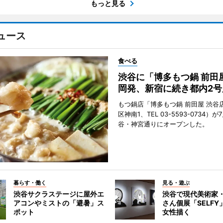
もっと見る
ュース
食べる
渋谷に「博多もつ鍋 前田
岡発、新宿に続き都内2号
もつ鍋店「博多もつ鍋 前田屋 渋谷
区神南1、TEL 03-5593-0734）が
谷・神宮通りにオープンした。
暮らす・働く
見る・遊ぶ
渋谷サクラステージに屋外エ
渋谷で現代美術家
アコンやミストの「避暑」ス
さん個展「SELF
ポット
女性描く