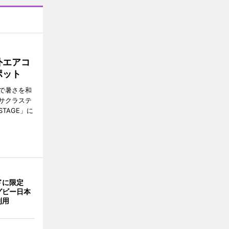
外エアコ
ポット
で暑さを和
サクラステ
TAGE」に
ドに限定
グビー日本
利用