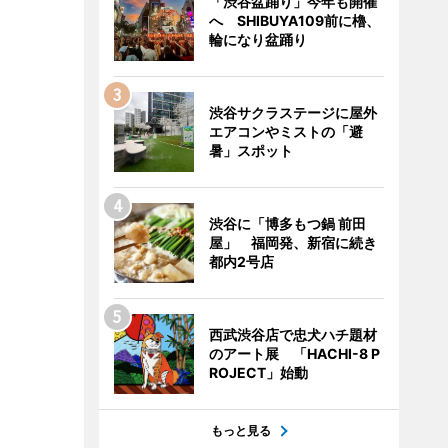
「渋谷盆踊り」今年も開催
へ SHIBUYA109前に櫓、
輪になり盆踊り
渋谷サクラステージに屋外
エアコンやミストの「避
暑」スポット
渋谷に「博多もつ鍋 前田
屋」 福岡発、新宿に続き
都内2号店
西武渋谷店で忠犬ハチ題材
のアート展 「HACHI-8 P
ROJECT」始動
もっと見る