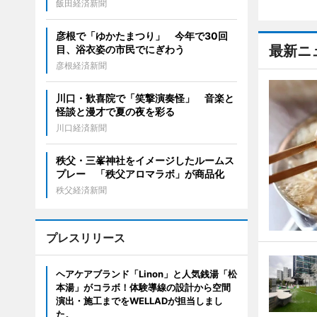
飯田経済新聞
彦根で「ゆかたまつり」 今年で30回
最新ニ
目、浴衣姿の市民でにぎわう
彦根経済新聞
川口・歓喜院で「笑撃演奏怪」 音楽と
怪談と漫才で夏の夜を彩る
川口経済新聞
秩父・三峯神社をイメージしたルームス
プレー 「秩父アロマラボ」が商品化
秩父経済新聞
プレスリリース
ヘアケアブランド「Linon」と人気銭湯「松
本湯」がコラボ！体験導線の設計から空間
演出・施工までをWELLADが担当しまし
た。