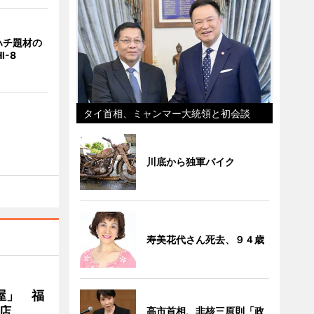
ハチ題材の
I-8
タイ首相、ミャンマー大統領と初会談
川底から独軍バイク
寿美花代さん死去、９４歳
屋」 福
店
高市首相、非核三原則「政