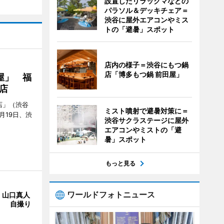
設置したリラックマなどの
パラソル＆デッキチェア＝
渋谷に屋外エアコンやミス
トの「避暑」スポット
店内の様子＝渋谷にもつ鍋
店「博多もつ鍋 前田屋」
屋」 福
店
店」（渋谷
ミスト噴射で避暑対策に＝
7月19日、渋
渋谷サクラステージに屋外
エアコンやミストの「避
暑」スポット
もっと見る
ワールドフォトニュース
・山口真人
Y」 自撮り