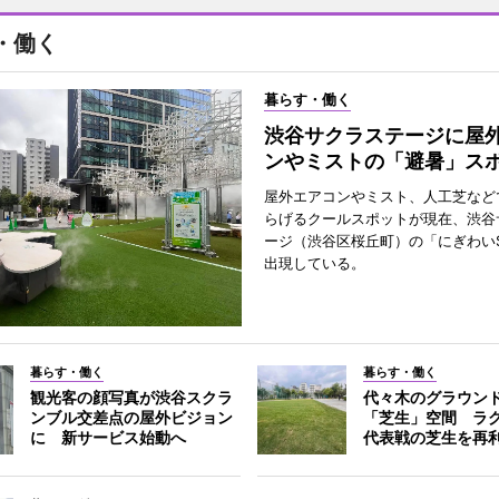
・働く
暮らす・働く
渋谷サクラステージに屋
ンやミストの「避暑」ス
屋外エアコンやミスト、人工芝など
らげるクールスポットが現在、渋谷
ージ（渋谷区桜丘町）の「にぎわいS
出現している。
暮らす・働く
暮らす・働く
観光客の顔写真が渋谷スクラ
代々木のグラウン
ンブル交差点の屋外ビジョン
「芝生」空間 ラ
に 新サービス始動へ
代表戦の芝生を再