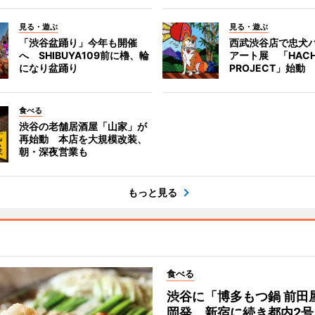
見る・遊ぶ
見る・遊ぶ
「渋谷盆踊り」今年も開催
西武渋谷店で忠犬
へ SHIBUYA109前に櫓、輪
アート展 「HACH
になり盆踊り
PROJECT」始動
食べる
渋谷の老舗居酒屋「山家」が
再始動 本店を大規模改装、
朝・深夜営業も
もっと見る
食べる
渋谷に「博多もつ鍋 前田
岡発、新宿に続き都内2号