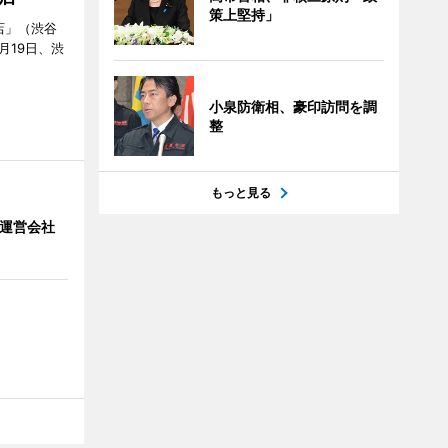
策上堅持」
店」（渋谷
7月19日、渋
小泉防衛相、豪印訪問を調
整
もっと見る
」 運営会社